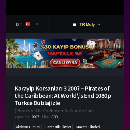
Dil:
TR Moly
Karayip Korsanları 3 2007 – Pirates of
the Caribbean: At World\’s End 1080p
Turkce Dublaj izle
(
Pirates of the Caribbean: At World's End
)
Yapım Yılı
2007
Ülke
ABD
Aksiyon Filmleri
Fantastik Filmler
Macera Filmleri