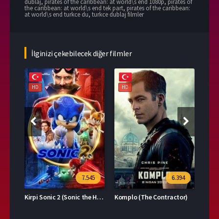
dublaj
,
pirates of the caribbean: at world\s end 1080p
,
pirates of
the caribbean: at world\s end tek part
,
pirates of the caribbean:
at world\s end turkce du
,
turkce dublaj filmler
İlginizi çekebilecek diğer filmler
HD
HD
HD
39
7.545
6.394
Kirpi Sonic 2 (Sonic the Hedgehog 2)
Komplo (The Contractor)