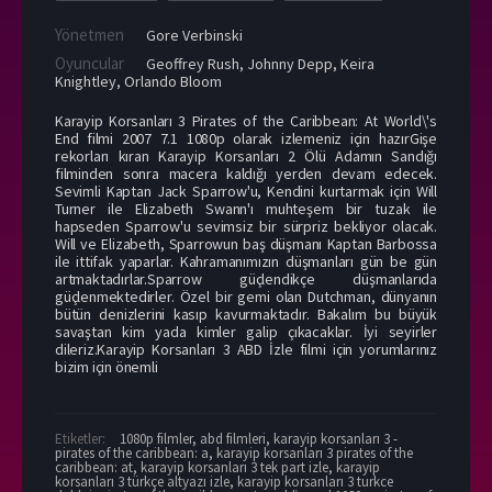
Yönetmen
Gore Verbinski
Oyuncular
Geoffrey Rush
,
Johnny Depp
,
Keira
Knightley
,
Orlando Bloom
Karayip Korsanları 3 Pirates of the Caribbean: At World\'s
End filmi 2007 7.1 1080p olarak izlemeniz için hazırGişe
rekorları kıran Karayip Korsanları 2 Ölü Adamın Sandığı
filminden sonra macera kaldığı yerden devam edecek.
Sevimli Kaptan Jack Sparrow'u, Kendini kurtarmak için Will
Turner ile Elizabeth Swann'ı muhteşem bir tuzak ile
hapseden Sparrow'u sevimsiz bir sürpriz bekliyor olacak.
Will ve Elizabeth, Sparrowun baş düşmanı Kaptan Barbossa
ile ittifak yaparlar. Kahramanımızın düşmanları gün be gün
artmaktadırlar.Sparrow güçlendikçe düşmanlarıda
güçlenmektedirler. Özel bir gemi olan Dutchman, dünyanın
bütün denizlerini kasıp kavurmaktadır. Bakalım bu büyük
savaştan kim yada kimler galip çıkacaklar. İyi seyirler
dileriz.Karayip Korsanları 3 ABD İzle filmi için yorumlarınız
bizim için önemli
Etiketler:
1080p filmler
,
abd filmleri
,
karayip korsanları 3 -
pirates of the caribbean: a
,
karayip korsanları 3 pirates of the
caribbean: at
,
karayip korsanları 3 tek part izle
,
karayip
korsanları 3 türkçe altyazı izle
,
karayip korsanları 3 turkce