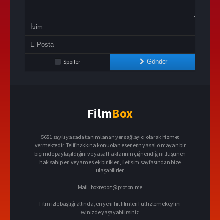
Spoiler
Gönder
Film
Box
5651 sayılı yasada tanımlanan yer sağlayıcı olarak hizmet
vermektedir. Telif hakkına konu olan eserlerin yasal olmayan bir
biçimde paylaşıldığını ve yasal haklarının çiğnendiğini düşünen
hak sahipleri veya meslek birlikleri, iletişim sayfasından bize
ulaşabilirler.
Mail :
boxreport@proton.me
Film izle başlığı altında, en yeni hit filmleri Full izleme keyfini
evinizde yaşayabilirsiniz.