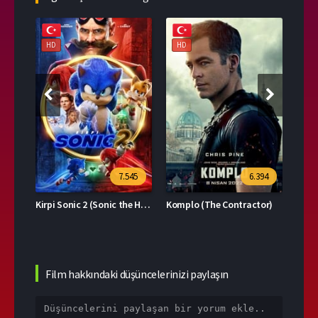
HD
HD
HD
39
7.545
6.394
Kirpi Sonic 2 (Sonic the Hedgehog 2)
Komplo (The Contractor)
Film hakkındaki düşüncelerinizi paylaşın