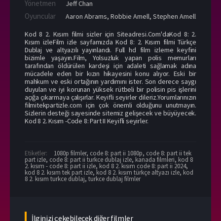
Yönetmen
Jeff Chan
Oyuncular
Aaron Abrams
,
Robbie Amell
,
Stephen Amell
Kod 8 2. Kısım filmi sizler için Siteadresi.Com'daKod 8: 2.
Kısım izleFilm izle sayfamızda Kod 8: 2. Kısım filmi Türkçe
Dublaj ve altyazılı yayınlandı. Full hd film izleme keyfini
bizimle yaşayın.Film, Yolsuzluk yapan polis memurları
tarafından öldürülen kardeşi için adaleti sağlamak adına
mücadele eden bir kızın hikayesini konu alıyor. Eski bir
mahkum ve eski ortağının yardımını ister. Son derece saygı
duyulan ve iyi korunan yüksek rütbeli bir polisin pis işlerini
açığa çıkarmaya çalışırlar. Keyifli seyirler dileriz.Yorumlarınızın
filmitekpartizle.com için çok önemli olduğunu unutmayın.
Sizlerin desteği sayesinde sitemiz gelişecek ve büyüyecek.
Kod 8 2. Kısım -Code 8: Part II Keyifli seyirler.
Etiketler:
1080p filmler
,
code 8: part ii 1080p
,
code 8: part ii tek
part izle
,
code 8: part ii turkce dublaj izle
,
kanada filmleri
,
kod 8
2. kısım - code 8: part ii izle
,
kod 8 2. kısım code 8: part ii 2024
,
kod 8 2. kısım tek part izle
,
kod 8 2. kısım türkçe altyazı izle
,
kod
8 2. kısım turkce dublaj
,
turkce dublaj filmler
İlginizi çekebilecek diğer filmler