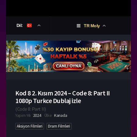
Dil:
TR Moly
Kod 8 2. Kısım 2024 – Code 8: Part II
1080p Turkce Dublaj izle
(
Code 8: Part II
)
Yapım Yılı
2024
Ülke
Kanada
Aksiyon Filmleri
Dram Filmleri