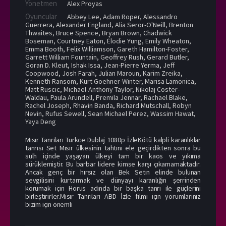
Yönetmen
Alex Proyas
Oyuncular
Abbey Lee
,
Adam Roper
,
Alessandro
Guerrera
,
Alexander England
,
Alia Seror-O'Neill
,
Brenton
Thwaites
,
Bruce Spence
,
Bryan Brown
,
Chadwick
Boseman
,
Courtney Eaton
,
Élodie Yung
,
Emily Wheaton
,
Emma Booth
,
Felix Williamson
,
Gareth Hamilton-Foster
,
Garrett William Fountain
,
Geoffrey Rush
,
Gerard Butler
,
Goran D. Kleut
,
Ishak Issa
,
Jean-Pierre Yerma
,
Jeff
Coopwood
,
Josh Farah
,
Julian Maroun
,
Karim Zreika
,
Kenneth Ransom
,
Kurt Goehner-Winter
,
Marisa Lamonica
,
Matt Ruscic
,
Michael-Anthony Taylor
,
Nikolaj Coster-
Waldau
,
Paula Arundell
,
Premila Jennar
,
Rachael Blake
,
Rachel Joseph
,
Rhavin Banda
,
Richard Mutschall
,
Robyn
Nevin
,
Rufus Sewell
,
Sean Michael Perez
,
Wassim Hawat
,
Yaya Deng
Mısır Tanrıları Turkce Dublaj 1080p İzleKötü kalpli karanlıklar
tanrısı Set Mısır ülkesinin tahtını ele geçirdikten sonra bu
sulh içinde yaşayan ülkeyi tam bir kaos ve yıkıma
sürüklemiştir. Bu barbar lidere kimse karşı çıkamamaktadır.
Ancak genç bir hırsız olan Bek Setin elinde bulunan
sevgilisini kurtarmak ve dünyayı karanlığın şerrinden
korumak için Horus adında bir başka tanrı ile güçlerini
birleştirirler.Mısır Tanrıları ABD İzle filmi için yorumlarınız
bizim için önemli