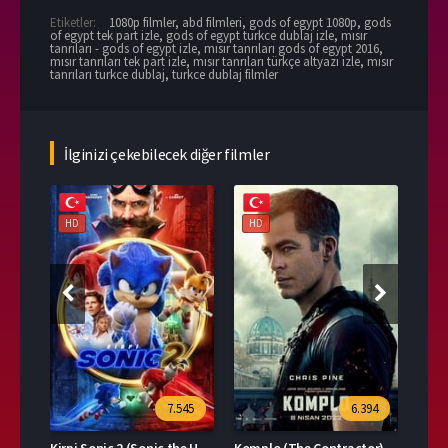
Etiketler:
1080p filmler
,
abd filmleri
,
gods of egypt 1080p
,
gods
of egypt tek part izle
,
gods of egypt turkce dublaj izle
,
mısır
tanrıları - gods of egypt izle
,
mısır tanrıları gods of egypt 2016
,
mısır tanrıları tek part izle
,
mısır tanrıları türkçe altyazı izle
,
mısır
tanrıları turkce dublaj
,
turkce dublaj filmler
İlginizi çekebilecek diğer filmler
HD
HD
HD
39
7.545
6.394
Kirpi Sonic 2 (Sonic the Hedgehog 2)
Komplo (The Contractor)