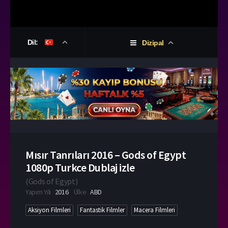
Dil:
Dizipal
Mısır Tanrıları 2016 – Gods of Egypt
1080p Turkce Dublaj izle
(
Gods of Egypt
)
Yapım Yılı
2016
Ülke
ABD
Aksiyon Filmleri
Fantastik Filmler
Macera Filmleri