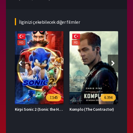
İlginizi çekebilecek diğer filmler
HD
HD
HD
39
7.545
6.394
Kirpi Sonic 2 (Sonic the Hedgehog 2)
Komplo (The Contractor)