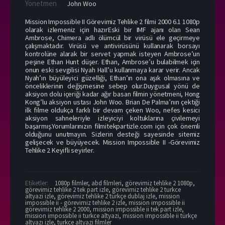
Yönetmen
John Woo
Mission Impossible II Görevimiz Tehlike 2 filmi 2000 6.1 1080p
olarak izlemeniz için hazırEski bir IMF ajanı olan Sean
Ambrose, Chimera adlı ölümcül bir virüsü ele geçirmeye
çalışmaktadır. Virüsü ve antivirüsünü kullanarak borsayı
kontrolüne alarak bir servet yapmak isteyen Ambrose’un
peşine Ethan Hunt düşer. Ethan, Ambrose’u bulabilmek için
onun eski sevgilisi Nyah Hall’u kullanmaya karar verir. Ancak
Nyah’ın büyüleyici güzelliği, Ethan’ın ona aşık olmasına ve
önceliklerinin değişmesine sebep olur.Duygusal yönü de
aksiyon dolu içeriği kadar ağır basan filmin yönetmeni, Hong
Kong’lu aksiyon ustası John Woo. Brian De Palma’nın çektiği
ilk filme oldukça farklı bir devam çeken Woo, nefes kesici
aksiyon sahneleriyle izleyiciyi koltuklarına çivilemeyi
başarmış.Yorumlarınızın filmitekpartizle.com için çok önemli
olduğunu unutmayın. Sizlerin desteği sayesinde sitemiz
gelişecek ve büyüyecek. Mission Impossible II -Görevimiz
Tehlike 2 Keyifli seyirler.
Etiketler:
1080p filmler
,
abd filmleri
,
görevimiz tehlike 2 1080p
,
görevimiz tehlike 2 tek part izle
,
görevimiz tehlike 2 turkce
altyazi izle
,
görevimiz tehlike 2 türkçe dublaj izle
,
mission
impossible ii - görevimiz tehlike 2 izle
,
mission impossible ii
görevimiz tehlike 2 2000
,
mission impossible ii tek part izle
,
mission impossible ii turkce altyazi
,
mission impossible ii türkçe
altyazı izle
,
turkce altyazi filmler