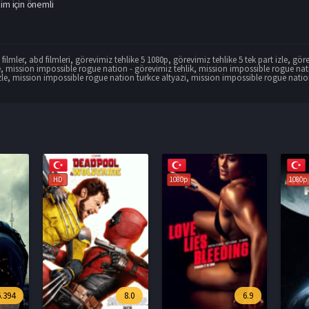
im için önemli
filmler
,
abd filmleri
,
görevimiz tehlike 5 1080p
,
görevimiz tehlike 5 tek part izle
,
göre
e
,
mission impossible rogue nation - görevimiz tehlik
,
mission impossible rogue nat
zle
,
mission impossible rogue nation turkce altyazi
,
mission impossible rogue nation
1080p
1080p
1080p
8.0
6.9
3.5