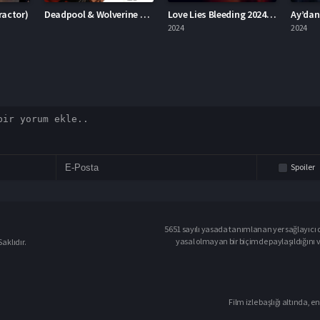
Deadpool & Wolverine Deadpool 3
Love Lies Bleeding 2024 – Aşk Kanayan Yalanlardır 1080p Turkce Dublaj izle
Ay’dan Gelen Felaket 2024 – Ay’dan Gelen Felaket 1080p Turkce Dublaj izle
2024
2024
2023
Spoiler
5651 sayılı yasada tanımlanan yer sağlayıcı o
yasal olmayan bir biçimde paylaşıldığını 
aklıdır.
Film izle başlığı altında, en