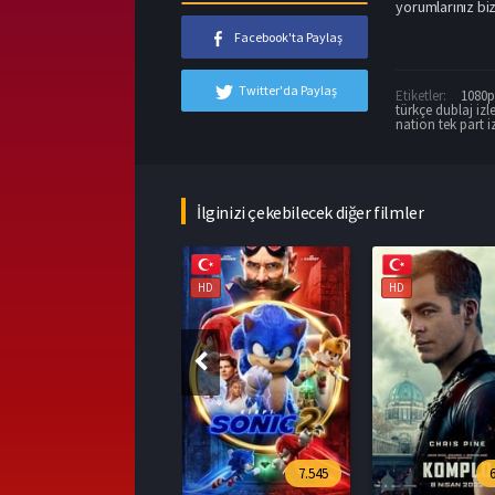
yorumlarınız biz
Facebook'ta Paylaş
Twitter'da Paylaş
Etiketler:
1080p 
türkçe dublaj izl
nation tek part i
İlginizi çekebilecek diğer filmler
HD
HD
HD
7.545
6.394