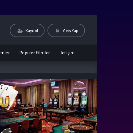
Kaydol
Giriş Yap
enler
Popüler Filmler
İletişim