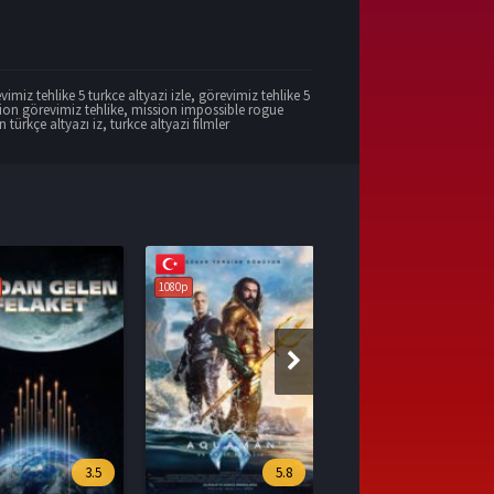
vimiz tehlike 5 turkce altyazi izle
,
görevimiz tehlike 5
ion görevimiz tehlike
,
mission impossible rogue
 türkçe altyazı iz
,
turkce altyazi filmler
1080p
5.8
7