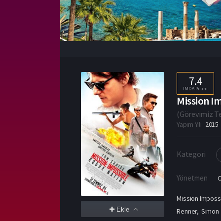
7.4
IMDB Puanı
Mission Im
(
Görevimiz Te
Yapım Yılı
2015
Kategori
Yönetmen
C
Mission Impossi
Ekle
Renner, Simon 