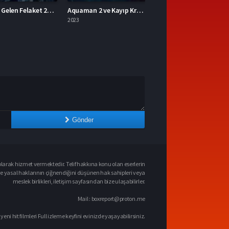
Aquaman 2 ve Kayıp Krallık 2023 – Aquaman 2 ve Kayıp Krallık 1080p Turkce Dublaj izle
Mavka Ormanın Şarkısı 2023 – Yerli Film 1080p Turkce Dublaj izle
2023
Gönder
larak hizmet vermektedir. Telif hakkına konu olan eserlerin
ve yasal haklarının çiğnendiğini düşünen hak sahipleri veya
meslek birlikleri, iletişim sayfasından bize ulaşabilirler.
Mail :
boxreport@proton.me
 yeni hit filmleri Full izleme keyfini evinizde yaşayabilirsiniz.