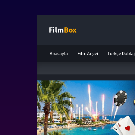
Film
Box
Anasayfa
Film Arşivi
Türkçe Dublaj