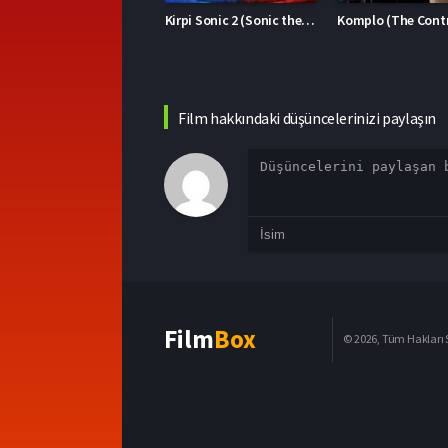
Kirpi Sonic 2 (Sonic the Hedgehog 2)
Komplo (The Contractor)
Film hakkındaki düşüncelerinizi paylaşın
Film
Box
© 2026, Tüm Hakları S