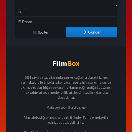
Spoiler
Gönder
Film
Box
5651 sayılı yasada tanımlanan yer sağlayıcı olarak hizmet
vermektedir. Telif hakkına konu olan eserlerin yasal olmayan bir
biçimde paylaşıldığını ve yasal haklarının çiğnendiğini düşünen
hak sahipleri veya meslek birlikleri, iletişim sayfasından bize
ulaşabilirler.
Mail :
boxreport@proton.me
Film izle başlığı altında, en yeni hit filmleri Full izleme keyfini
evinizde yaşayabilirsiniz.