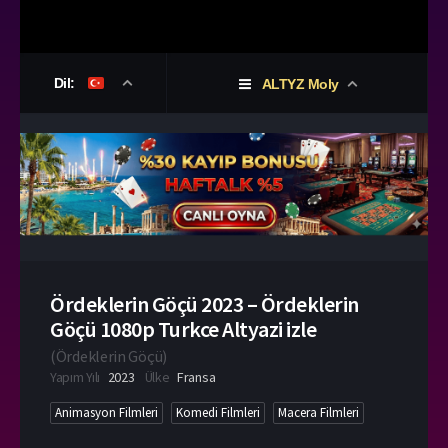
Dil:
ALTYZ Moly
Ördeklerin Göçü 2023 – Ördeklerin
Göçü 1080p Turkce Altyazi izle
(
Ördeklerin Göçü
)
Yapım Yılı
2023
Ülke
Fransa
Animasyon Filmleri
Komedi Filmleri
Macera Filmleri