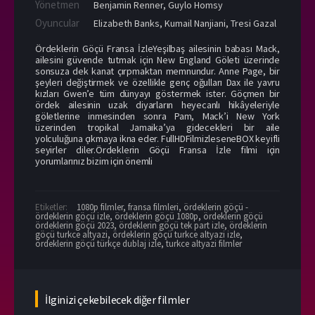
Yönetmen
Benjamin Renner
,
Guylo Homsy
Oyuncular
Elizabeth Banks
,
Kumail Nanjiani
,
Tresi Gazal
Ördeklerin Göçü Fransa İzleYeşilbaş ailesinin babası Mack,
ailesini güvende tutmak için New England Göleti üzerinde
sonsuza dek kanat çırpmaktan memnundur. Anne Page, bir
şeyleri değiştirmek ve özellikle genç oğulları Dax ile yavru
kızları Gwen’e tüm dünyayı göstermek ister. Göçmen bir
ördek ailesinin uzak diyarların heyecanlı hikâyeleriyle
göletlerine inmesinden sonra Pam, Mack’i New York
üzerinden tropikal Jamaika’ya gidecekleri bir aile
yolculuğuna çıkmaya ikna eder. FullHDFilmizleseneBOX keyifli
seyirler diler.Ördeklerin Göçü Fransa İzle filmi için
yorumlarınız bizim için önemli
Etiketler:
1080p filmler
,
fransa filmleri
,
ördeklerin göçü -
ördeklerin göçü izle
,
ördeklerin göçü 1080p
,
ördeklerin göçü
ördeklerin göçü 2023
,
ördeklerin göçü tek part izle
,
ördeklerin
göçü turkce altyazi
,
ördeklerin göçü turkce altyazi izle
,
ördeklerin göçü türkçe dublaj izle
,
turkce altyazi filmler
İlginizi çekebilecek diğer filmler