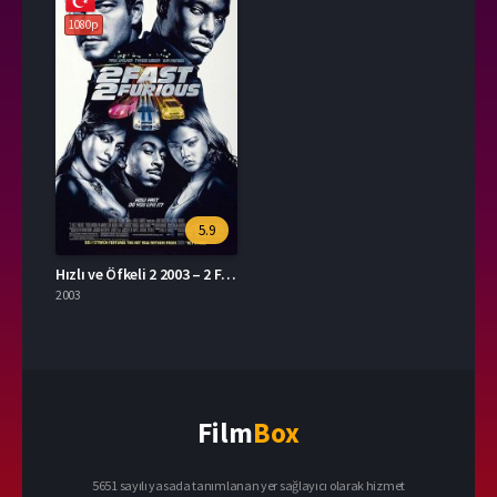
1080p
5.9
Hızlı ve Öfkeli 2 2003 – 2 Fast 2 Furious 1080p Turkce Dublaj izle
2003
Film
Box
5651 sayılı yasada tanımlanan yer sağlayıcı olarak hizmet