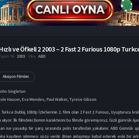
Hızlı ve Öfkeli 2 2003 – 2 Fast 2 Furious 1080p Turkce
Yapım Yılı
2003
Ülke
ABD
Aksiyon Filmleri
ohn Singleton
ole Hauser
,
Eva Mendes
,
Paul Walker
,
Tyrese Gibson
 2 Turkce Dublaj 1080p İzleSerinin 2. filmi olan 2 Fast 2 Furious, Uyuşturucu kr
u alıyor. İlk filmdeki Domm karakterini bu filmde göremiyoruz. Gizli gümrük Ajan
rian ise yasadışı bir yarış sırasında polis tarafından yakalanır. ABD Gümrük aja
bıka kaydının silinmesi sözü verilir. Brian anlaşmayı kabul ederek eski bir ar