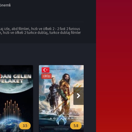
 önemli
aj izle
,
abd filmleri
,
hızlı ve öfkeli 2 - 2 fast 2 furious
e
,
hızlı ve öfkeli 2 turkce dublaj
,
turkce dublaj filmler
1080p
5.8
7