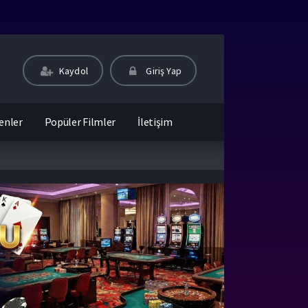
Kaydol
Giriş Yap
enler
Popüler Filmler
İletişim