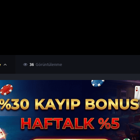
36
Görüntülenme
y