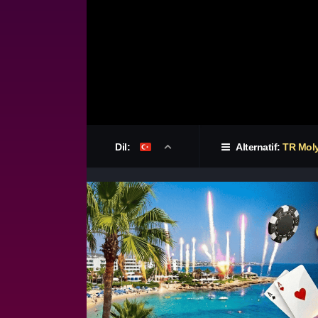
Dil:
Alternatif:
TR Mol