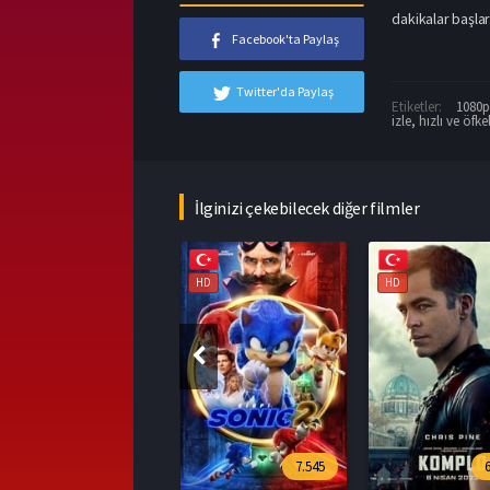
dakikalar başlar.
Facebook'ta Paylaş
Twitter'da Paylaş
Etiketler:
1080p 
izle
,
hızlı ve öfke
İlginizi çekebilecek diğer filmler
HD
HD
HD
7.545
6.394