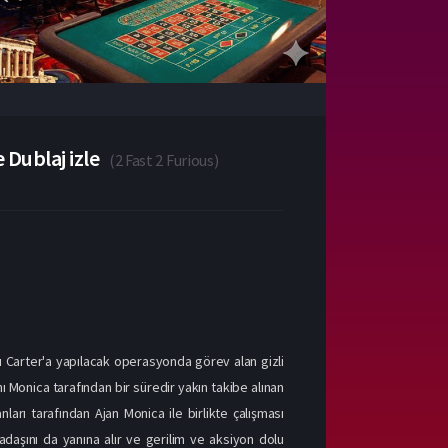
 Dublaj izle
(
2 Fast 2 Furious
)
alı Carter'a yapılacak operasyonda görev alan gizli
ı Monica tarafından bir süredir yakın takibe alınan
nları tarafından Ajan Monica ile birlikte çalışması
kadaşını da yanına alır ve gerilim ve aksiyon dolu