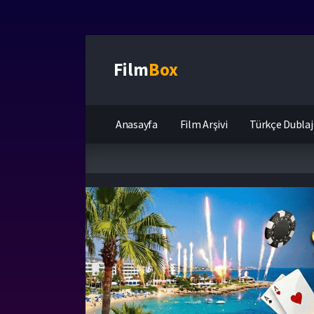
Film
Box
Anasayfa
Film Arşivi
Türkçe Dublaj