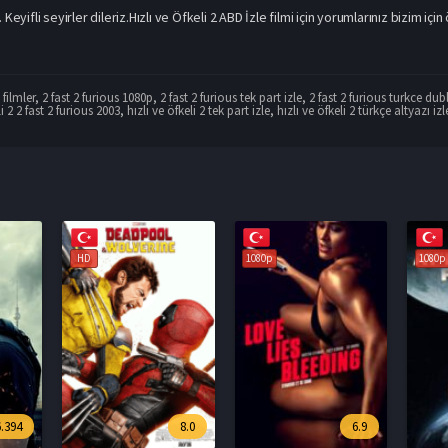
 Keyifli seyirler dileriz.Hızlı ve Öfkeli 2 ABD İzle filmi için yorumlarınız bizim için
filmler
,
2 fast 2 furious 1080p
,
2 fast 2 furious tek part izle
,
2 fast 2 furious turkce dubl
li 2 2 fast 2 furious 2003
,
hızlı ve öfkeli 2 tek part izle
,
hızlı ve öfkeli 2 türkçe altyazı izl
1080p
1080p
1080p
8.0
6.9
3.5