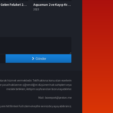
Aquaman 2 ve Kayıp Krallık 2023 – Aquaman 2 ve Kayıp Krallık 1080p Turkce Dublaj izle
Mavka Ormanın Şarkısı 2023 – Yerli Film 1080p Turkce Dublaj izle
2023
Gönder
larak hizmet vermektedir. Telif hakkına konu olan eserlerin
ve yasal haklarının çiğnendiğini düşünen hak sahipleri veya
meslek birlikleri, iletişim sayfasından bize ulaşabilirler.
Mail :
boxreport@proton.me
 yeni hit filmleri Full izleme keyfini evinizde yaşayabilirsiniz.