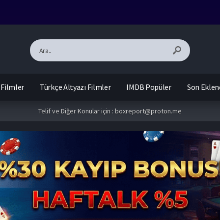
 Filmler
Türkçe Altyazı Filmler
IMDB Popüler
Son Eklen
Telif ve Diğer Konular için :
boxreport@proton.me