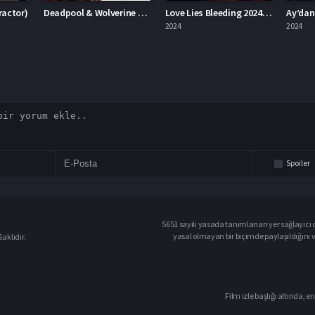
Deadpool & Wolverine Deadpool 3
Love Lies Bleeding 2024 – Aşk Kanayan Yalanlardır 1080p Turkce Dublaj izle
Ay’dan Gelen Felaket 2024 – Ay’dan Gelen Felaket 1080p Turkce Dublaj izle
2024
2024
2023
Spoiler
5651 sayılı yasada tanımlanan yer sağlayıcı o
yasal olmayan bir biçimde paylaşıldığını 
aklıdır.
Film izle başlığı altında, en