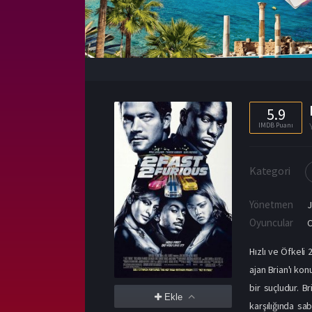
5.9
IMDB Puanı
Kategori
Yönetmen
J
Oyuncular
C
Hızlı ve Öfkeli
ajan Brian'ı kon
bir suçludur. B
Ekle
karşılığında sa