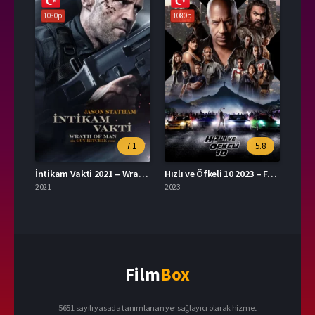
1080p
1080p
7.1
5.8
İntikam Vakti 2021 – Wrath of Man 1080p Turkce Dublaj izle
Hızlı ve Öfkeli 10 2023 – Fast X 1080p Turkce Dublaj izle
2021
2023
Film
Box
5651 sayılı yasada tanımlanan yer sağlayıcı olarak hizmet