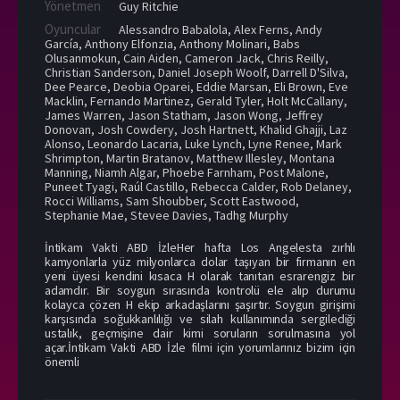
Yönetmen
Guy Ritchie
Oyuncular
Alessandro Babalola
,
Alex Ferns
,
Andy
García
,
Anthony Elfonzia
,
Anthony Molinari
,
Babs
Olusanmokun
,
Cain Aiden
,
Cameron Jack
,
Chris Reilly
,
Christian Sanderson
,
Daniel Joseph Woolf
,
Darrell D'Silva
,
Dee Pearce
,
Deobia Oparei
,
Eddie Marsan
,
Eli Brown
,
Eve
Macklin
,
Fernando Martinez
,
Gerald Tyler
,
Holt McCallany
,
James Warren
,
Jason Statham
,
Jason Wong
,
Jeffrey
Donovan
,
Josh Cowdery
,
Josh Hartnett
,
Khalid Ghajji
,
Laz
Alonso
,
Leonardo Lacaria
,
Luke Lynch
,
Lyne Renee
,
Mark
Shrimpton
,
Martin Bratanov
,
Matthew Illesley
,
Montana
Manning
,
Niamh Algar
,
Phoebe Farnham
,
Post Malone
,
Puneet Tyagi
,
Raúl Castillo
,
Rebecca Calder
,
Rob Delaney
,
Rocci Williams
,
Sam Shoubber
,
Scott Eastwood
,
Stephanie Mae
,
Stevee Davies
,
Tadhg Murphy
İntikam Vakti ABD İzleHer hafta Los Angelesta zırhlı
kamyonlarla yüz milyonlarca dolar taşıyan bir firmanın en
yeni üyesi kendini kısaca H olarak tanıtan esrarengiz bir
adamdır. Bir soygun sırasında kontrolü ele alıp durumu
kolayca çözen H ekip arkadaşlarını şaşırtır. Soygun girişimi
karşısında soğukkanlılığı ve silah kullanımında sergilediği
ustalık, geçmişine dair kimi soruların sorulmasına yol
açar.İntikam Vakti ABD İzle filmi için yorumlarınız bizim için
önemli