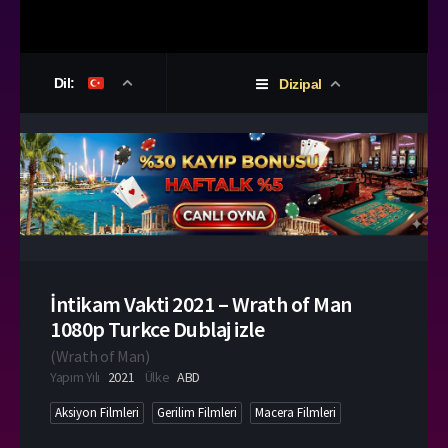
Dil:
Dizipal
İntikam Vakti 2021 – Wrath of Man
1080p Turkce Dublaj izle
(
Wrath of Man
)
Yapım Yılı
2021
Ülke
ABD
Aksiyon Filmleri
Gerilim Filmleri
Macera Filmleri