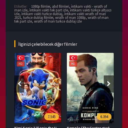
Etiketler:
1080p filmler
,
abd filmleri
,
i̇ntikam vakti - wrath of
man izle
,
i̇ntikam vakti tek part izle
,
i̇ntikam vakti türkçe altyazı
izle
,
i̇ntikam vakti turkce dublaj
,
i̇ntikam vakti wrath of man
2021
,
turkce dublaj filmler
,
wrath of man 1080p
,
wrath of man
tek part izle
,
wrath of man turkce dublaj izle
İlginizi çekebilecek diğer filmler
HD
HD
HD
39
7.545
6.394
Kirpi Sonic 2 (Sonic the Hedgehog 2)
Komplo (The Contractor)