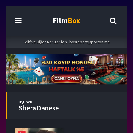
Film
Box
Telif ve Diğer Konular için :
boxreport@proton.me
Oyuncu
Shera Danese