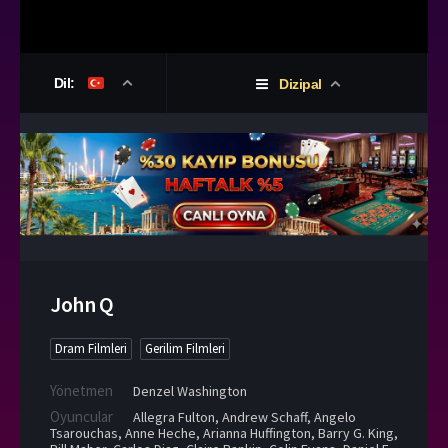
Dil:
Dizipal
John Q
Dram Filmleri
Gerilim Filmleri
Yönetmen
Denzel Washington
Oyuncular
Allegra Fulton
,
Andrew Schaff
,
Angelo
Tsarouchas
,
Anne Heche
,
Arianna Huffington
,
Barry G. King
,