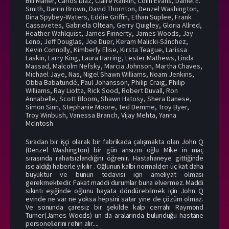
Bill Maher
,
Carlos Diaz
,
Claire Rankin
,
Colin Evans
,
Daniel E.
Smith
,
Darrin Brown
,
David Thornton
,
Denzel Washington
,
Dina Spybey-Waters
,
Eddie Griffin
,
Ethan Suplee
,
Frank
Cassavetes
,
Gabriela Oltean
,
Gerry Quigley
,
Gloria Allred
,
Heather Wahlquist
,
James Finnerty
,
James Woods
,
Jay
Leno
,
Jeff Douglas
,
Joe Duer
,
Keram Malicki-Sánchez
,
Kevin Connolly
,
Kimberly Elise
,
Kirsta Teague
,
Larissa
Laskin
,
Larry King
,
Laura Harring
,
Lester Mathews
,
Linda
Massad
,
Malcolm Nefsky
,
Marcia Johnson
,
Martha Chaves
,
Michael Jaye
,
Nas
,
Nigel Shawn Williams
,
Noam Jenkins
,
Obba Babatundé
,
Paul Johansson
,
Philip Craig
,
Philip
Williams
,
Ray Liotta
,
Rick Sood
,
Robert Duvall
,
Ron
Annabelle
,
Scott Bloom
,
Shawn Hatosy
,
Shera Danese
,
Simon Sinn
,
Stephanie Moore
,
Ted Demme
,
Troy Byer
,
Troy Winbush
,
Vanessa Branch
,
Vijay Mehta
,
Yanna
McIntosh
Sıradan bir işçi olarak bir fabrikada çalışmakta olan John Q
(Denzel Washington) bir gün ansızın oğlu Mike in maç
sırasında rahatsızlandığını öğrenir. Hastahaneye gittiğinde
ise aldığı haberle yıkılır . Oğlunun kalbi normalden üç kat daha
büyüktür ve bunun tedavisi için ameliyat olması
gerekmektedir. Fakat maddi durumlar buna elvermez. Maddi
sıkıntı eşiğinde oğlunu hayata döndürebilmek için John Q
evinde ne var ne yoksa hepsini satar yine de çözüm olmaz.
Ve sonunda çaresiz bir şekilde kalp cerrahı Raymond
Turner(James Woods) un da aralarında bulunduğu hastane
personellerini rehin alır....