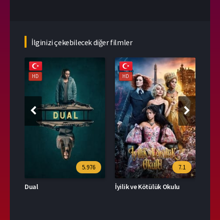
İlginizi çekebilecek diğer filmler
HD
HD
HD
39
5.976
7.1
Dual
İyilik ve Kötülük Okulu