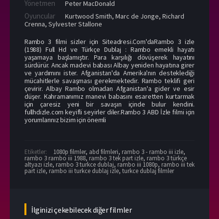
Yönetmen
Peter MacDonald
Oyuncular
Kurtwood Smith
,
Marc de Jonge
,
Richard
Crenna
,
Sylvester Stallone
Rambo 3 filmi sizler için Siteadresi.Com'daRambo 3 izle
(1988) Full Hd ve Türkçe Dublaj : Rambo emekli hayatı
yaşamaya başlamıştır. Para karşılığı dövüşerek hayatını
sürdürür. Ancak madevi babası Albay yeniden hayatına girer
ve yardımını ister. Afganistan'da Amerika'nın desteklediği
mücahitlerle savaşması gerekmektedir. Rambo teklifi geri
çevirir. Albay Rambo olmadan Afganistan'a gider ve esir
düşer. Kahramanımız manevi babasını esaretten kurtarmak
için çaresiz yeni bir savaşın içinde bulur kendini.
fullhdizle.com keyifli seyirler diler.Rambo 3 ABD İzle filmi için
yorumlarınız bizim için önemli
Etiketler:
1080p filmler
,
abd filmleri
,
rambo 3 - rambo iii izle
,
rambo 3 rambo iii 1988
,
rambo 3 tek part izle
,
rambo 3 türkçe
altyazı izle
,
rambo 3 turkce dublaj
,
rambo iii 1080p
,
rambo iii tek
part izle
,
rambo iii turkce dublaj izle
,
turkce dublaj filmler
İlginizi çekebilecek diğer filmler