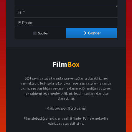
Spoiler
Gönder
Film
Box
5651 sayılı yasada tanımlanan yer sağlayıcı olarak hizmet
vermektedir. Telif hakkına konu olan eserlerin yasal olmayan bir
biçimde paylaşıldığını ve yasal haklarının çiğnendiğini düşünen
hak sahipleri veya meslek birlikleri, iletişim sayfasından bize
ulaşabilirler.
Mail :
boxreport@proton.me
Film izle başlığı altında, en yeni hit filmleri Full izleme keyfini
evinizde yaşayabilirsiniz.