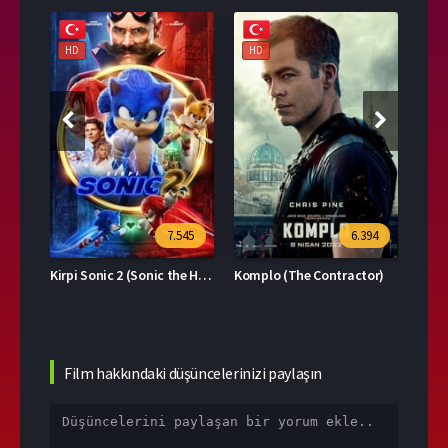
HD
HD
HD
39
7.545
6.394
Kirpi Sonic 2 (Sonic the Hedgehog 2)
Komplo (The Contractor)
Film hakkındaki düşüncelerinizi paylaşın