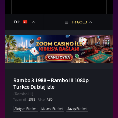
Dil:
TR GOLD
Rambo 3 1988 – Rambo III 1080p
Turkce Dublaj izle
(
Rambo III
)
Yapım Yılı
1988
Ülke
ABD
Aksiyon Filmleri
Macera Filmleri
Savaş Filmleri