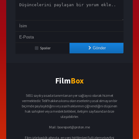
Spoiler
Gönder
Film
Box
5651 sayılı yasada tanımlanan yer sağlayıcı olarak hizmet
vermektedir. Telif hakkına konu olan eserlerin yasal olmayan bir
biçimde paylaşıldığını ve yasal haklarının çiğnendiğini düşünen
hak sahipleri veya meslek birlikleri, iletişim sayfasından bize
ulaşabilirler.
Mail :
boxreport@proton.me
Film izle başlığı altında, en yeni hit filmleri Full izleme keyfini