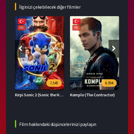
İlginizi çekebilecek diğer filmler
HD
HD
HD
39
7.545
6.394
Kirpi Sonic 2 (Sonic the Hedgehog 2)
Komplo (The Contractor)
Film hakkındaki düşüncelerinizi paylaşın