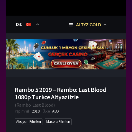
Dil:
ALTYZ GOLD
Rambo 5 2019 – Rambo: Last Blood
1080p Turkce Altyazi izle
(
Rambo: Last Blood
)
Yapım Yılı
2019
Ülke
ABD
Aksiyon Filmleri
Macera Filmleri