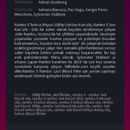
Yönetmen
Adrian Grunberg
Oyuncular
Adriana Barraza
,
Paz Vega
,
Sergio Peris-
Mencheta
,
Sylvester Stallone
Rambo 5 Turkce Altyazi 1080p İzleSon Kan izle, Rambo 5 Son
Kan izle : Eski bir asker olarak hayatını sürdürmeye çalışan
John Rambo, Arizona’da bir çiftlikte yaşamaktadır. Geçmişte
yaşananlar yüzünde travma yaşayan ve psikolojisi bozulan
kahramanımız, hayatını kısa süreli işler' de çalışarak beladan
uzakta geçirmeye çalışır. Her zamanki gibi Rambonun sessiz
sakin hayatına birileri çomak sokmayı başaracaktır. Bu kişi
eski patronlarından Maria olacak. Sylvester Stallone' yi
efsane yapan Rambo karakteri ile 2019 'da son kez sinema
severlerin karşısına çıkıyor. fullhdizle.com keyifli seyirler
diler.Rambo 5 Rambo: Last Blood Filmi için yorum yapmayı
unutmayın! Sizlerin görüşleri bizler için önemli...
Etiketler:
1080p filmler
,
abd filmleri
,
rambo 5 - rambo: last
blood izle
,
rambo 5 rambo: last blood 2019
,
rambo 5 tek part
izle
,
rambo 5 turkce altyazi
,
rambo 5 türkçe altyazı izle
,
rambo:
last blood 1080p
,
rambo: last blood tek part izle
,
rambo: last
blood turkce altyazi izle
,
rambo: last blood türkçe dublaj izle
,
turkce altyazi filmler