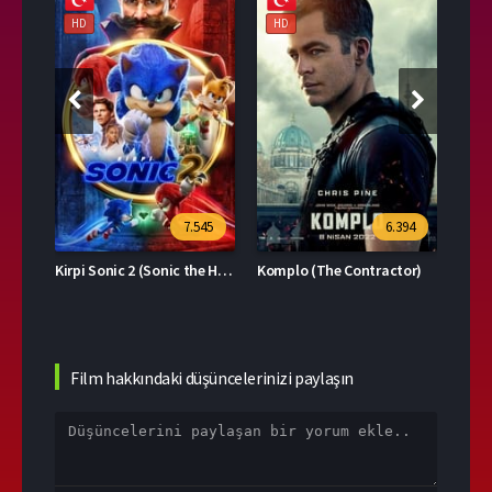
HD
HD
HD
39
7.545
6.394
Kirpi Sonic 2 (Sonic the Hedgehog 2)
Komplo (The Contractor)
Film hakkındaki düşüncelerinizi paylaşın