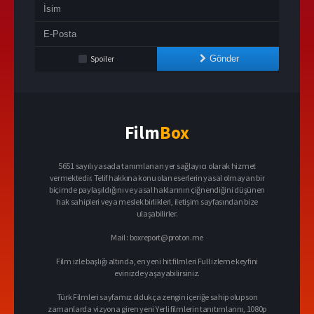
Spoiler
Gönder
Film
Box
5651 sayılı yasada tanımlanan yer sağlayıcı olarak hizmet
vermektedir. Telif hakkına konu olan eserlerin yasal olmayan bir
biçimde paylaşıldığını ve yasal haklarının çiğnendiğini düşünen
hak sahipleri veya meslek birlikleri, iletişim sayfasından bize
ulaşabilirler.
Mail :
boxreport@proton.me
Film izle başlığı altında, en yeni hit filmleri Full izleme keyfini
evinizde yaşayabilirsiniz.
Türk Filmleri sayfamız oldukça zengin içeriğe sahip olup son
zamanlarda vizyona giren yeni Yerli filmlerin tanıtımlarını, 1080p