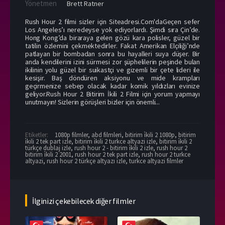
Yönetmen
Brett Ratner
Rush Hour 2 filmi sizler için Siteadresi.Com'daGeçen sefer
Los Angeles’ı neredeyse yok ediyorlardı. Şimdi sıra Çin’de.
Hong Kong’da biraraya gelen gözü kara polisler, güzel bir
tatilin özlemini çekmektedirler. Fakat Amerikan Elçiliği’nde
patlayan bir bombadan sonra bu hayalleri suya düşer. Bir
anda kendilerini izini sürmesi zor şüphelilerin peşinde bulan
ikilinin yolu güzel bir suikastçi ve gizemli bir çete lideri ile
kesişir. Baş döndüren aksiyonu ve mide krampları
geçirmenize sebep olacak kadar komik yıldızları evinize
geliyor.Rush Hour 2 Bitirim İkili 2 Filmi için yorum yapmayı
unutmayın! Sizlerin görüşleri bizler için önemli...
Etiketler:
1080p filmler
,
abd filmleri
,
bitirim i̇kili 2 1080p
,
bitirim
i̇kili 2 tek part izle
,
bitirim i̇kili 2 turkce altyazi izle
,
bitirim i̇kili 2
türkçe dublaj izle
,
rush hour 2 - bitirim i̇kili 2 izle
,
rush hour 2
bitirim i̇kili 2 2001
,
rush hour 2 tek part izle
,
rush hour 2 turkce
altyazi
,
rush hour 2 türkçe altyazı izle
,
turkce altyazi filmler
İlginizi çekebilecek diğer filmler