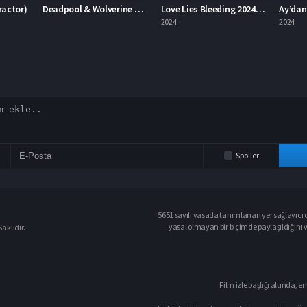
Deadpool & Wolverine Deadpool 3
Love Lies Bleeding 2024 – Aşk Kanayan Yalanlardır 1080p Turkce Dublaj izle
Ay’dan Gelen Felaket 2024 – Ay’dan Gelen Felaket 1080p Turkce Dublaj izle
2024
2024
2023
Spoiler
5651 sayılı yasada tanımlanan yer sağlayıcı o
yasal olmayan bir biçimde paylaşıldığını 
aklıdır.
Film izle başlığı altında, en