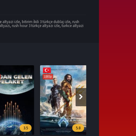
ce altyazi izle
,
bitirim i̇kili 3 türkçe dublaj izle
,
rush
altyazi
,
rush hour 3 türkçe altyazı izle
,
turkce altyazi
1080p
5.8
7