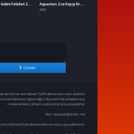
Aquaman 2 ve Kayıp Krallık 2023 – Aquaman 2 ve Kayıp Krallık 1080p Turkce Dublaj izle
Mavka Ormanın Şarkısı 2023 – Yerli Film 1080p Turkce Dublaj izle
2023
Gönder
larak hizmet vermektedir. Telif hakkına konu olan eserlerin
ve yasal haklarının çiğnendiğini düşünen hak sahipleri veya
meslek birlikleri, iletişim sayfasından bize ulaşabilirler.
Mail :
boxreport@proton.me
 yeni hit filmleri Full izleme keyfini evinizde yaşayabilirsiniz.