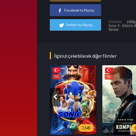
Facebook'ta Paylaş
Etiketler:
1080p 
Twitter'da Paylaş
hour 3 - bitirim i̇k
filmler
İlginizi çekebilecek diğer filmler
HD
HD
HD
7.545
6.394