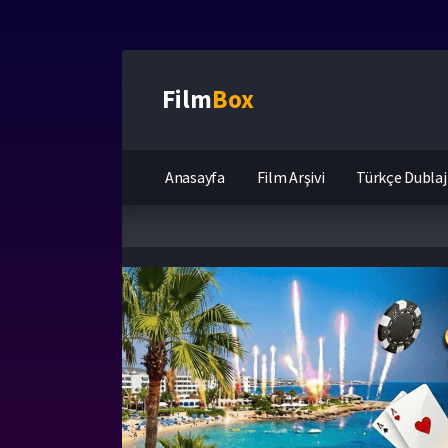
Film
Box
Anasayfa
Film Arşivi
Türkçe Dublaj