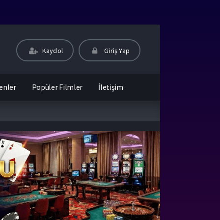
Kaydol
Giriş Yap
enler
Popüler Filmler
İletişim