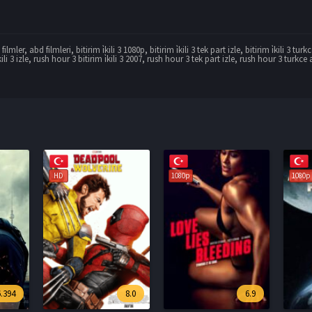
filmler
,
abd filmleri
,
bitirim i̇kili 3 1080p
,
bitirim i̇kili 3 tek part izle
,
bitirim i̇kili 3 turk
ili 3 izle
,
rush hour 3 bitirim i̇kili 3 2007
,
rush hour 3 tek part izle
,
rush hour 3 turkce 
1080p
1080p
1080p
8.0
6.9
3.5