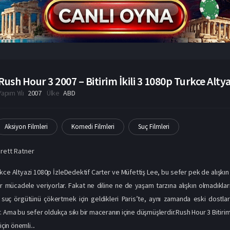
Rush Hour 3 2007 – Bitirim İkili 3 1080p Turkce Altyaz
Yapım Yılı
2007
Ülke
ABD
Aksiyon Filmleri
Komedi Filmleri
Suç Filmleri
rett Ratner
kce Altyazi 1080p İzleDedektif Carter ve Müfettiş Lee, bu sefer pek de alışkın 
r mücadele veriyorlar. Fakat ne diline ne de yaşam tarzına alışkın olmadıklar
r suç örgütünü çökertmek için geldikleri Paris’te, aynı zamanda eski dostla
 Ama bu sefer oldukça sıkı bir maceranın içine düşmüşlerdir.Rush Hour 3 Bitirim 
için önemli...