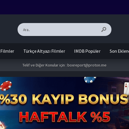
 Filmler
Türkçe Altyazı Filmler
IMDB Popüler
Son Eklen
Telif ve Diğer Konular için :
boxreport@proton.me