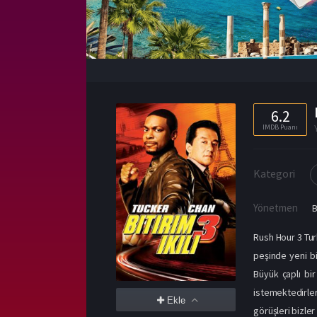
6.2
IMDB Puanı
Kategori
Yönetmen
B
Rush Hour 3 Tur
peşinde yeni bi
Büyük çaplı bi
istemektedirler.
Ekle
görüşleri bizler 