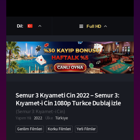
Dil:
Full HD
Semur 3 Kıyameti Cin 2022 – Semur 3:
Kıyamet-i Cin 1080p Turkce Dublaj izle
(
Semur 3: Kıyamet-i Cin
)
Yapım Yılı
2022
Ülke
Türkiye
Gerilim Filmleri
Korku Filmleri
Yerli Filmler