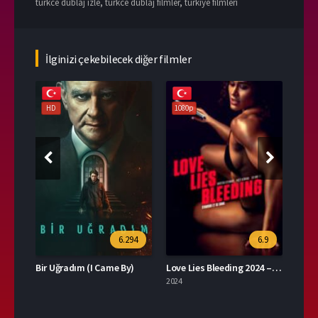
turkce dublaj izle
,
turkce dublaj filmler
,
türkiye filmleri
İlginizi çekebilecek diğer filmler
HD
1080p
108
94
6.294
6.9
or)
Bir Uğradım (I Came By)
Love Lies Bleeding 2024 – Aşk Kanayan Yalanlardır 1080p Turkce Dublaj izle
2024
2023