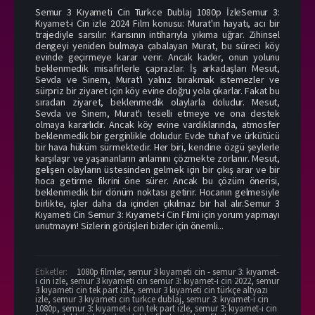
Semur 3 Kıyameti Cin Turkce Dublaj 1080p İzleSemur 3:
Kıyamet-i Cin izle 2024 Film konusu: Murat'ın hayatı, acı bir
trajediyle sarsılır: Karısının intiharıyla yıkıma uğrar. Zihinsel
dengeyi yeniden bulmaya çabalayan Murat, bu süreci köy
evinde geçirmeye karar verir. Ancak kader, onun yolunu
beklenmedik misafirlerle çaprazlar. İş arkadaşları Mesut,
Sevda ve Sinem, Murat'ı yalnız bırakmak istemezler ve
sürpriz bir ziyaret için köy evine doğru yola çıkarlar. Fakat bu
sıradan ziyaret, beklenmedik olaylarla doludur. Mesut,
Sevda ve Sinem, Murat'ı teselli etmeye ve ona destek
olmaya kararlıdır. Ancak köy evine vardıklarında, atmosfer
beklenmedik bir gerginlikle doludur. Evde tuhaf ve ürkütücü
bir hava hüküm sürmektedir. Her biri, kendine özgü şeylerle
karşılaşır ve yaşananların anlamını çözmekte zorlanır. Mesut,
gelişen olayların üstesinden gelmek için bir çıkış arar ve bir
hoca getirme fikrini öne sürer. Ancak bu çözüm önerisi,
beklenmedik bir dönüm noktası getirir. Hocanın gelmesiyle
birlikte, işler daha da içinden çıkılmaz bir hal alır.Semur 3
Kıyameti Cin Semur 3: Kıyamet-i Cin Filmi için yorum yapmayı
unutmayın! Sizlerin görüşleri bizler için önemli...
Etiketler:
1080p filmler
,
semur 3 kıyameti cin - semur 3: kıyamet-
i cin izle
,
semur 3 kıyameti cin semur 3: kıyamet-i cin 2022
,
semur
3 kıyameti cin tek part izle
,
semur 3 kıyameti cin türkçe altyazı
izle
,
semur 3 kıyameti cin turkce dublaj
,
semur 3: kıyamet-i cin
1080p
,
semur 3: kıyamet-i cin tek part izle
,
semur 3: kıyamet-i cin