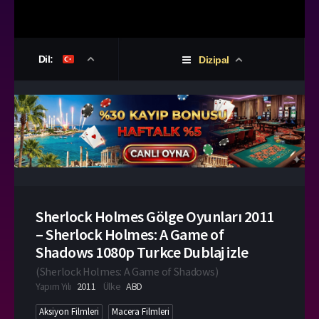
Dil:
Dizipal
Sherlock Holmes Gölge Oyunları 2011
– Sherlock Holmes: A Game of
Shadows 1080p Turkce Dublaj izle
(
Sherlock Holmes: A Game of Shadows
)
Yapım Yılı
2011
Ülke
ABD
Aksiyon Filmleri
Macera Filmleri