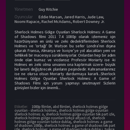
Yönetmen
Guy Ritchie
Oyuncular
Eddie Marsan
,
Jared Harris
,
Jude Law
,
Noomi Rapace
,
Rachel McAdams
,
Robert Downey Jr.
Sherlock Holmes Gölge Oyunları Sherlock Holmes: A Game
of Shadows filmi 2011 7.4 1080p olarak izlemeniz için
hazırDünyanın en ünlü ve zeki dedektiflerinden Sherlock
Holmes ve 'ortağı' Dr. Watson bu sefer Londra’nın dışına
çıkarak Fransa, Almanya ve İsviçre’ye yol alacakları yeni ve
tehlikeli bir maceraya sürükleniyorlar. Onlardan hep bir adım
önde olan kurnaz ve vicdansız Profesör Moriarty ise -ki
Holmes en zeki olma unvanını ona kaptırmak üzere- büyük
bir laneti değiştirecek planların peşindedir. Kahramanlarımız
ise ne olursa olsun Moriarty durdurmaya kararlı...Sherlock
Holmes Gölge Oyunları Sherlock Holmes: A Game of
Shadows Filmi için yorum yapmayı unutmayın! Sizlerin
görüşleri bizler için önemli...
Etiketler:
1080p filmler
,
abd filmleri
,
sherlock holmes gölge
oyunları - sherlock holmes:
,
sherlock holmes gölge oyunları
sherlock holmes: a
,
sherlock holmes gölge oyunları tek part izle
,
sherlock holmes gölge oyunları türkçe altyazı izl
,
sherlock
holmes gölge oyunları turkce dublaj
,
sherlock holmes: a game
of shadows 1080p
,
sherlock holmes: a game of shadows tek part
izle
,
sherlock holmes: a game of shadows turkce dublaj i
,
turkce