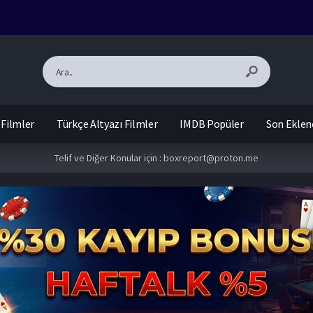
 Filmler
Türkçe Altyazı Filmler
IMDB Popüler
Son Eklen
Telif ve Diğer Konular için :
boxreport@proton.me