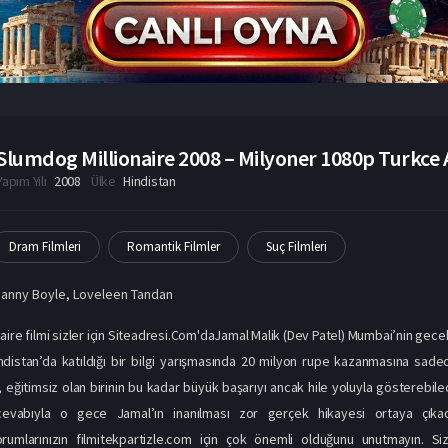
Slumdog Millionaire 2008 – Milyoner 1080p Turkce A
Yapım Yılı
2008
Ülke
Hindistan
Dram Filmleri
Romantik Filmler
Suç Filmleri
anny Boyle
,
Loveleen Tandan
aire filmi sizler için Siteadresi.Com'daJamal Malik (Dev Patel) Mumbai’nin ge
indistan’da katıldığı bir bilgi yarışmasında 20 milyon rupe kazanmasına sade
 eğitimsiz olan birinin bu kadar büyük başarıyı ancak hile yoluyla gösterebil
evabıyla o gece Jamal’ın inanılması zor gerçek hikayesi ortaya çıkac
orumlarınızın filmitekpartizle.com için çok önemli olduğunu unutmayın. S