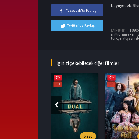
büyüyecek. Slum
Facebook'ta Paylaş
Twitter'da Paylaş
Etiketler:
1080p 
millionaire - mil
türkçe altyazı izl
İlginizi çekebilecek diğer filmler
HD
HD
HD
5.976
7.1