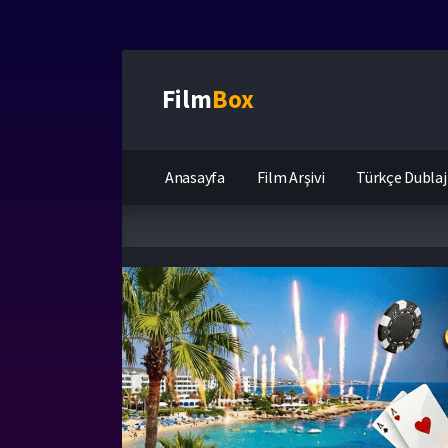
Film
Box
Anasayfa
Film Arşivi
Türkçe Dublaj