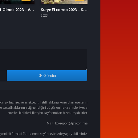
Kurye El correo 2023 – Kurye 1080p Turkce Dublaj izle
The Ministry of Ungentlemanly Warfare 2024 – Centilmen Olmayan Savaş Bakanlığı 1080p Turkce Dublaj izle
2024
Gönder
larak hizmet vermektedir. Telif hakkına konu olan eserlerin
ve yasal haklarının çiğnendiğini düşünen hak sahipleri veya
meslek birlikleri, iletişim sayfasından bize ulaşabilirler.
Mail :
boxreport@proton.me
 yeni hit filmleri Full izleme keyfini evinizde yaşayabilirsiniz.