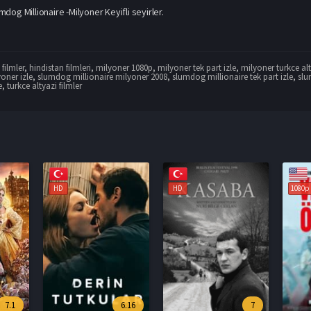
dog Millionaire -Milyoner Keyifli seyirler.
filmler
,
hindistan filmleri
,
milyoner 1080p
,
milyoner tek part izle
,
milyoner turkce alt
yoner izle
,
slumdog millionaire milyoner 2008
,
slumdog millionaire tek part izle
,
slu
e
,
turkce altyazi filmler
HD
1080p
1080p
6.16
7
6.6