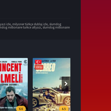
yazi izle
,
milyoner türkçe dublaj izle
,
slumdog
mdog millionaire turkce altyazi
,
slumdog millionaire
1080p
6.5
7.1