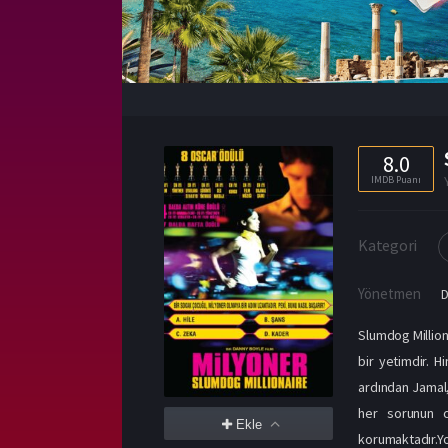
8.0
IMDB Puanı
Kategori
Yönetmen
D
Slumdog Million
bir yetimdir. H
ardından Jamal,
her sorunun c
Ekle
korumaktadır.Y