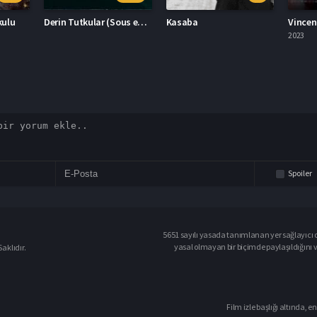
Derin Tutkular (Sous emprise)
Kasaba
Vincent Ölmeli 2023 – Vincent Ölmeli 1080p Turkce Altyazi izle
2023
2023
Spoiler
5651 sayılı yasada tanımlanan yer sağlayıcı o
yasal olmayan bir biçimde paylaşıldığını 
aklıdır.
Film izle başlığı altında, en