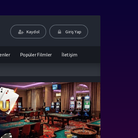
Kaydol
Giriş Yap
enler
Popüler Filmler
İletişim