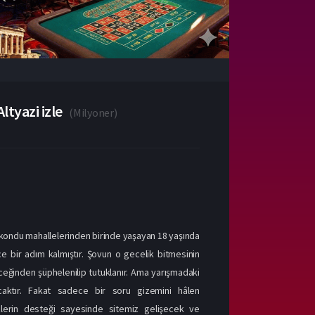
ltyazi izle
(
Milyoner
)
cekondu mahallelerinden birinde yaşayan 18 yaşında
ce bir adım kalmıştır. Şovun o gecelik bitmesinin
eceğinden şüphelenilip tutuklanır. Ama yarışmadaki
aktır. Fakat sadece bir soru gizemini hâlen
izlerin desteği sayesinde sitemiz gelişecek ve