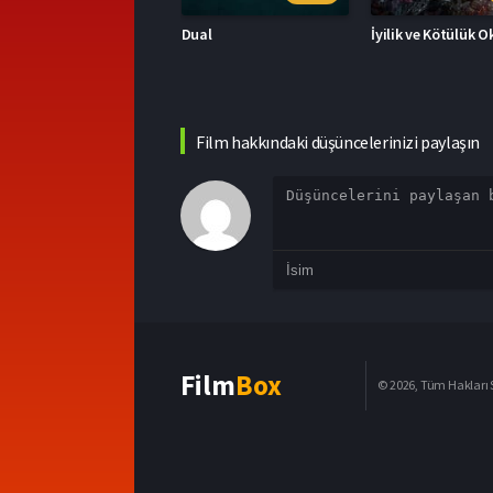
ual
İyilik ve Kötülük Okulu
Film hakkındaki düşüncelerinizi paylaşın
Film
Box
© 2026, Tüm Hakları S