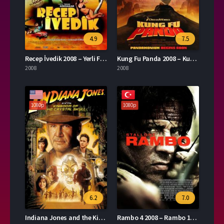
4.9
7.5
Recep İvedik 2008 – Yerli Film 1080p Turkce Dublaj izle
Kung Fu Panda 2008 – Kung Fu Panda 1080p Turkce Dublaj izle
2008
2008
1080p
1080p
6.2
7.0
Indiana Jones and the Kingdom of the Crystal Skull 2008 – Indiana Jones: Kristal Kafatası Krallığı 1080p Turkce Altyazi izle
Rambo 4 2008 – Rambo 1080p Turkce Dublaj izle