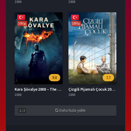
2008
2008
1080p
1080p
9.0
7.7
Kara Şövalye 2008 – The Dark Knight 1080p Turkce Dublaj izle
Çizgili Pijamalı Çocuk 2008 – The Boy in the Striped Pyjamas 1080p Turkce Dublaj izle
2008
2008
Daha fazla yükle
1
/
2