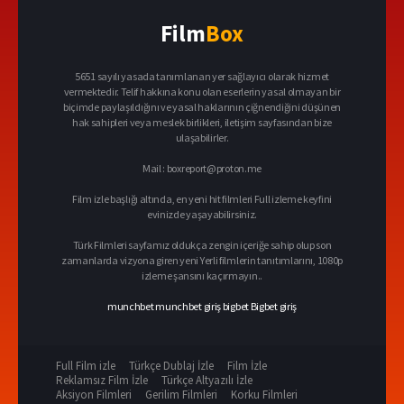
Film
Box
5651 sayılı yasada tanımlanan yer sağlayıcı olarak hizmet
vermektedir. Telif hakkına konu olan eserlerin yasal olmayan bir
biçimde paylaşıldığını ve yasal haklarının çiğnendiğini düşünen
hak sahipleri veya meslek birlikleri, iletişim sayfasından bize
ulaşabilirler.
Mail :
boxreport@proton.me
Film izle başlığı altında, en yeni hit filmleri Full izleme keyfini
evinizde yaşayabilirsiniz.
Türk Filmleri sayfamız oldukça zengin içeriğe sahip olup son
zamanlarda vizyona giren yeni Yerli filmlerin tanıtımlarını, 1080p
izleme şansını kaçırmayın..
munchbet
munchbet giriş
bigbet
Bigbet giriş
Full Film izle
Türkçe Dublaj İzle
Film İzle
Reklamsız Film İzle
Türkçe Altyazılı İzle
Aksiyon Filmleri
Gerilim Filmleri
Korku Filmleri