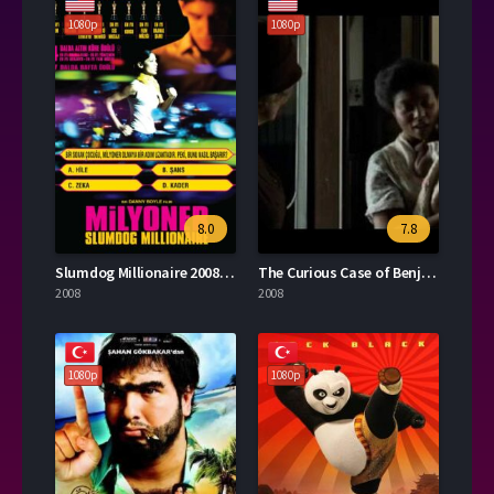
1080p
1080p
8.0
7.8
Slumdog Millionaire 2008 – Milyoner 1080p Turkce Altyazi izle
The Curious Case of Benjamin Button 2008 – Benjamin Button’ın Tuhaf Hikayesi 1080p Turkce Altyazi izle
2008
2008
1080p
1080p