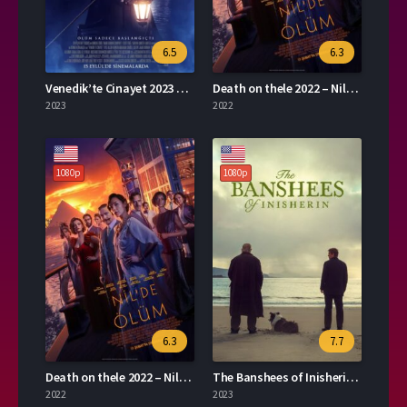
6.5
6.3
Venedik’te Cinayet 2023 – A Haunting in Venice 1080p Turkce Dublaj izle
Death on thele 2022 – Nil\’de Ölüm 1080p Turkce Altyazi izle
2023
2022
1080p
1080p
6.3
7.7
Death on thele 2022 – Nil\’de Ölüm 1080p Turkce Altyazi izle
The Banshees of Inisherin 2023 – the banshees of inisherin 1080p Turkce Altyazi izle
2022
2023