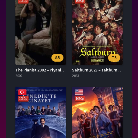
1080p
1080p
8.5
7.5
The Pianist 2002 – Piyanist 1080p Turkce Altyazi izle
Saltburn 2023 – saltburn 1080p Turkce Dublaj izle
2002
2023
1080p
1080p