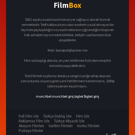
Film
Box
5651 sayılı yasada tanımlanan yer sağlayıcı olarak hizmet
vermektedir. Telif hakkına konu olan eserlerin yasal olmayan bir
biçimde paylaşıldığını ve yasal haklarının çiğnendiğini düşünen
hak sahipleri veya meslek birlikleri, iletişim sayfasından bize
ulaşabilirler.
Mail :
boxreport@proton.me
Film izle başlığı altında, en yeni hit filmleri Full izleme keyfini
evinizde yaşayabilirsiniz.
Türk Filmleri sayfamız oldukça zengin içeriğe sahip olup son
zamanlarda vizyona giren yeni Yerli filmlerin tanıtımlarını, 1080p
izleme şansını kaçırmayın..
munchbet
munchbet giriş
bigbet
Bigbet giriş
Full Film izle
Türkçe Dublaj İzle
Film İzle
Reklamsız Film İzle
Türkçe Altyazılı İzle
Aksiyon Filmleri
Gerilim Filmleri
Korku Filmleri
Polisiye Filmler