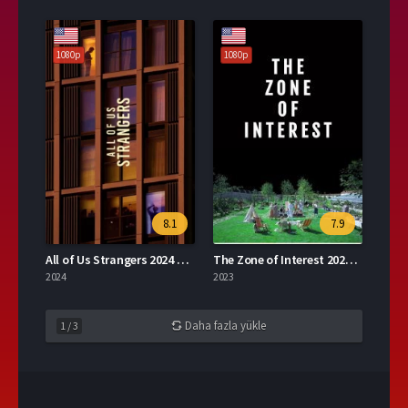
1080p
1080p
8.1
7.9
All of Us Strangers 2024 – all of us strangers 1080p Turkce Altyazi izle
The Zone of Interest 2023 – İlgi Alanı 1080p Turkce Altyazi izle
2024
2023
Daha fazla yükle
1
/
3