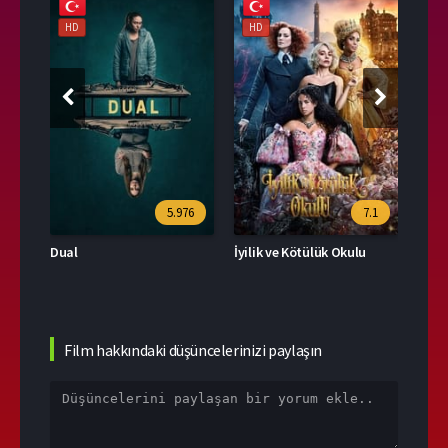
HD
HD
HD
39
5.976
7.1
Dual
İyilik ve Kötülük Okulu
Film hakkındaki düşüncelerinizi paylaşın