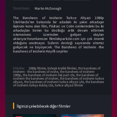
Yönetmen
Martin McDonagh
The Banshees of Inisherin Turkce Altyazi 1080p
İzleİrlanda’nın batısında bir adadaki iki yakın arkadaşın
ilişkisini konu alan film, Pádraic ve Colm isimlerindeki bu iki
arkadaştan birinin bu dostluğu artık devam ettirmek
istememesi üzerinden gelişen olayları
aktarıyor.Yorumlarınızın filmitekpartizle.com için çok önemli
olduğunu unutmayın. Sizlerin desteği sayesinde sitemiz
gelişecek ve büyüyecek. The Banshees of Inisherin -the
banshees of inisherin Keyifli seyirler.
Etiketler:
1080p filmler
,
birleşik krallık filmleri
,
the banshees of
inisherin - the banshees of inishe
,
the banshees of inisherin
1080p
,
the banshees of inisherin tek part izle
,
the banshees of
inisherin the banshees of inisheri
,
the banshees of inisherin turkce
altyazi
,
the banshees of inisherin turkce altyazi izle
,
the banshees
of inisherin türkçe dublaj izle
,
turkce altyazi filmler
İlginizi çekebilecek diğer filmler