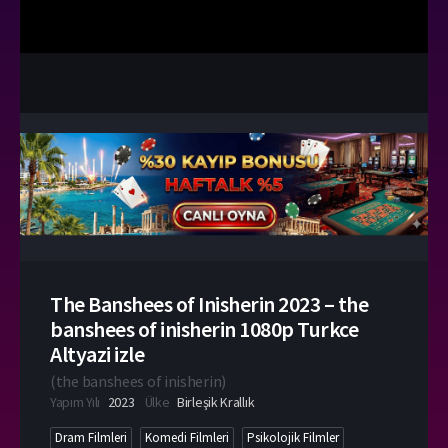
The Banshees of Inisherin 2023 – the
banshees of inisherin 1080p Turkce
Altyazi izle
(
the banshees of inisherin
)
Yapım Yılı
2023
Ülke
Birleşik Krallık
Dram Filmleri
Komedi Filmleri
Psikolojik Filmler