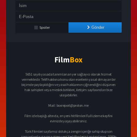
Spoiler
Gönder
Film
Box
5651 sayılı yasada tanımlanan yer sağlayıcı olarak hizmet
vermektedir. Telif hakkına konu olan eserlerin yasal olmayan bir
biçimde paylaşıldığını ve yasal haklarının çiğnendiğini düşünen
hak sahipleri veya meslek birlikleri, iletişim sayfasından bize
ulaşabilirler.
Mail :
boxreport@proton.me
Film izle başlığı altında, en yeni hit filmleri Full izleme keyfini
evinizde yaşayabilirsiniz.
Türk Filmleri sayfamız oldukça zengin içeriğe sahip olup son
zamanlarda vizyona giren yeni Yerli filmlerin tanıtımlarını, 1080p