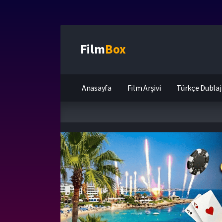
Film
Box
Anasayfa
Film Arşivi
Türkçe Dublaj