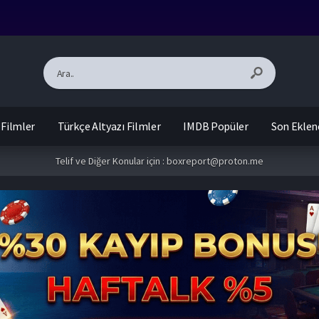
 Filmler
Türkçe Altyazı Filmler
IMDB Popüler
Son Eklen
Telif ve Diğer Konular için :
boxreport@proton.me