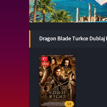
Dragon Blade Turkce Dublaj I
1080p
5.9