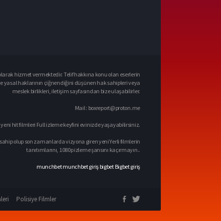
larak hizmet vermektedir. Telif hakkına konu olan eserlerin
ve yasal haklarının çiğnendiğini düşünen hak sahipleri veya
meslek birlikleri, iletişim sayfasından bize ulaşabilirler.
Mail :
boxreport@proton.me
 yeni hit filmleri Full izleme keyfini evinizde yaşayabilirsiniz.
sahip olup son zamanlarda vizyona giren yeni Yerli filmlerin
tanıtımlarını, 1080p izleme şansını kaçırmayın..
munchbet
munchbet giriş
bigbet
Bigbet giriş
leri
Polisiye Filmler