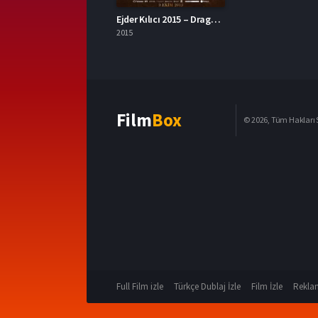
Ejder Kılıcı 2015 – Dragon Blade 1080p Turkce Dublaj izle
2015
Film
Box
© 2026, Tüm Hakları S
Full Film izle
Türkçe Dublaj İzle
Film İzle
Reklam