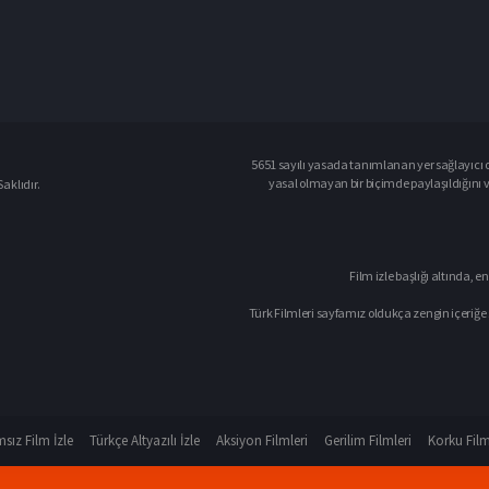
5651 sayılı yasada tanımlanan yer sağlayıcı o
yasal olmayan bir biçimde paylaşıldığını 
aklıdır.
Film izle başlığı altında, en
Türk Filmleri sayfamız oldukça zengin içeriğe 
sız Film İzle
Türkçe Altyazılı İzle
Aksiyon Filmleri
Gerilim Filmleri
Korku Film