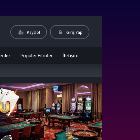
Kaydol
Giriş Yap
enler
Popüler Filmler
İletişim