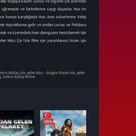
alıp doğuya kaçırır. Lucius ve lejyonu yol üzerinde
uğramıştır ve birbirlerine saygı duyarlar. Huo An
ise bunun karşılığında Huo Anın askerlerine Vahşi
nın topraklarına gelir ve ondan Lucius ve Publiusu
korumak ve üzerindeki hain damgasını temizlemek için
r Kılıcı Çin İzle filmi için yorumlarınız bizim için
rkce dublaj izle
,
ejder kılıcı - dragon blade izle
,
ejder
j
,
turkce dublaj filmler
1080p