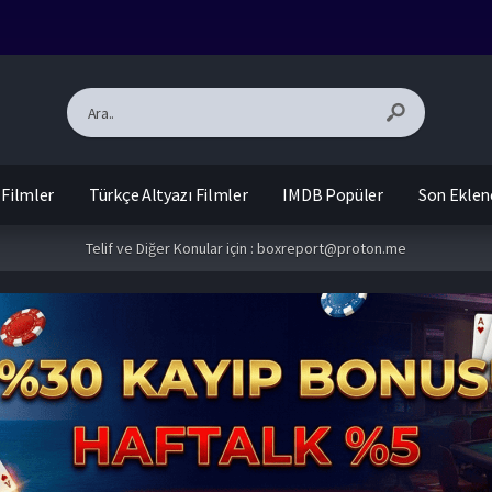
 Filmler
Türkçe Altyazı Filmler
IMDB Popüler
Son Eklen
Telif ve Diğer Konular için :
boxreport@proton.me