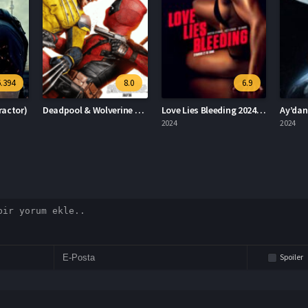
8.0
6.9
3.5
Deadpool & Wolverine Deadpool 3
Love Lies Bleeding 2024 – Aşk Kanayan Yalanlardır 1080p Turkce Dublaj izle
Ay’dan Gelen Felaket 2024 – Ay’dan Gelen Felaket 1080p Turkce Dublaj izle
2024
2024
2023
Spoiler