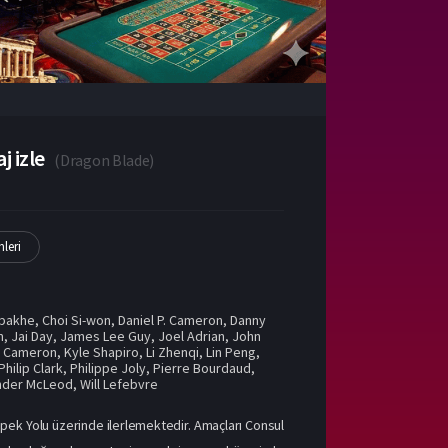
j izle
(
Dragon Blade
)
mleri
bbakhe
,
Choi Si-won
,
Daniel P. Cameron
,
Danny
n
,
Jai Day
,
James Lee Guy
,
Joel Adrian
,
John
e Cameron
,
Kyle Shapiro
,
Li Zhenqi
,
Lin Peng
,
Philip Clark
,
Philippe Joly
,
Pierre Bourdaud
,
nder McLeod
,
Will Lefebvre
n İpek Yolu üzerinde ilerlemektedir. Amaçları Consul