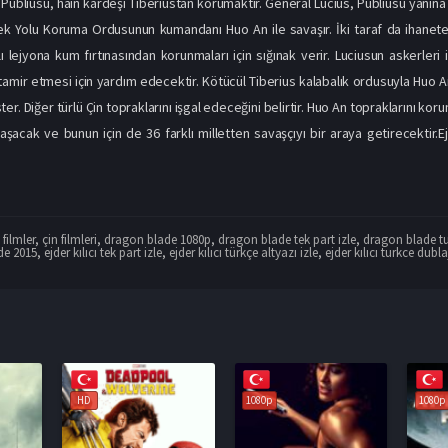
Publiusu, hain kardeşi Tiberiustan korumaktır. General Lucius, Publiusu yanına 
ek Yolu Koruma Ordusunun kumandanı Huo An ile savaşır. İki taraf da ihanete 
lejyona kum fırtınasından korunmaları için sığınak verir. Luciusun askerleri 
 tamir etmesi için yardım edecektir. Kötücül Tiberius kalabalık ordusuyla Huo A
ter. Diğer türlü Çin topraklarını işgal edeceğini belirtir. Huo An topraklarını 
aşacak ve bunun için de 36 farklı milletten savaşçıyı bir araya getirecektir.Ejde
filmler
,
çin filmleri
,
dragon blade 1080p
,
dragon blade tek part izle
,
dragon blade tu
ade 2015
,
ejder kılıcı tek part izle
,
ejder kılıcı türkçe altyazı izle
,
ejder kılıcı turkce dubla
1080p
1080p
1080p