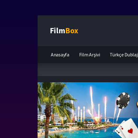
Film
Box
Anasayfa
Film Arşivi
Türkçe Dublaj