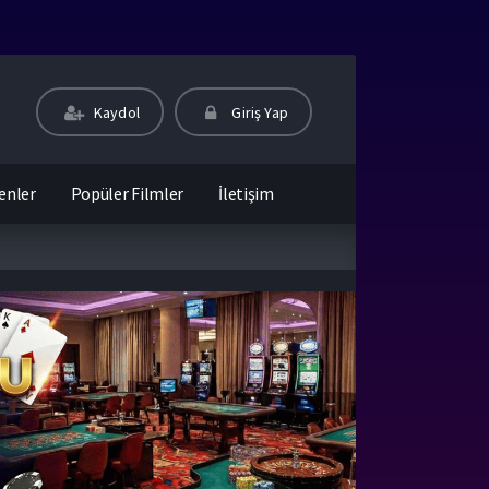
Kaydol
Giriş Yap
enler
Popüler Filmler
İletişim