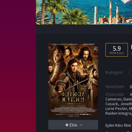
5.9
IMDB Puanı
Kategori
Yönetmen
D
Oyuncular
A
Cameron
,
Dann
Cusack
,
Jonath
Lorie Pester
,
M
Raiden Integra
Ejder Kılıcı fil
Ekle