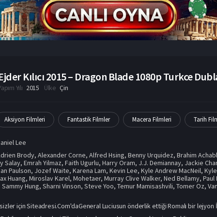
Ejder Kılıcı 2015 – Dragon Blade 1080p Turkce Dubla
Yapım Yılı
2015
Ülke
Çin
Aksiyon Filmleri
Fantastik Filmler
Macera Filmleri
Tarih Fil
aniel Lee
drien Brody
,
Alexander Corne
,
Alfred Hsing
,
Benny Urquidez
,
Brahim Acha
y Salay
,
Emrah Yilmaz
,
Faith Ugurlu
,
Harry Oram
,
J.J. Demiannay
,
Jackie Cha
an Paulson
,
Jozef Waite
,
Karena Lam
,
Kevin Lee
,
Kyle Andrew MacNeil
,
Kyl
ax Huang
,
Miroslav Karel
,
Mohetaer
,
Murray Clive Walker
,
Ned Bellamy
,
Paul 
,
Sammy Hung
,
Sharni Vinson
,
Steve Yoo
,
Temur Mamisashvili
,
Tomer Oz
,
Va
mi sizler için Siteadresi.Com'daGeneral Luciusun önderlik ettiği Romalı bir lejyo