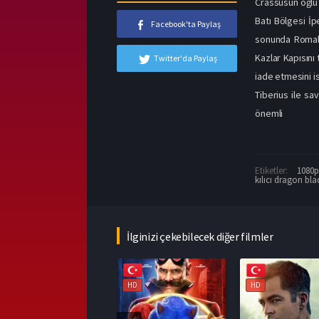
Crassusun oğlu 
Batı Bölgesi İp
Facebook'ta Paylaş
sonunda Romalı 
Kazlar Kapısını
Twitter'da Paylaş
iade etmesini is
Tiberius ile sav
önemli
Etiketler:
1080p 
kılıcı dragon bl
İlginizi çekebilecek diğer filmler
HD
HD
HD