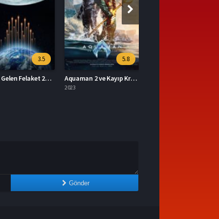
5.8
7
Aquaman 2 ve Kayıp Krallık 2023 – Aquaman 2 ve Kayıp Krallık 1080p Turkce Dublaj izle
Mavka Ormanın Şarkısı 2023 – Yerli Film 1080p Turkce Dublaj izle
2023
Gönder