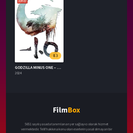
1080p
8.3
GODZILLA MINUS ONE – Godzilla Eksi Bir Turkce Dublaj izle
2024
Film
Box
5651 sayılı yasada tanımlanan yer sağlayıcı olarak hizmet
vermektedir. Telif hakkına konu olan eserlerin yasal olmayan bir