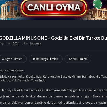
GODZILLA MINUS ONE – Godzilla Eksi Bir Turkce Dub
Yapım Yılı
2024
Ülke
Japonya
Aksiyon Filmleri
Bilim Kurgu Filmleri
Korku Filmleri
Ryunosuke Kamiki
idetaka Yoshioka
,
Kisuke Iida
,
Kuranosuke Sasaki
,
Minami Hamabe
,
Mio Tan
ra Ando
,
Yuki Yamada
,
Yuya Endo
ir Japonya İzleÖlümü birçok kez haksız yere aldatmış gibi hisseden ve hayat
çağı mühendisiyle birlikte devasa bir canavarın saldırısına uğrar. Shikishi
disler öldükten sonra, özellikle de geri döndüğünde evine evsiz bir kadın v