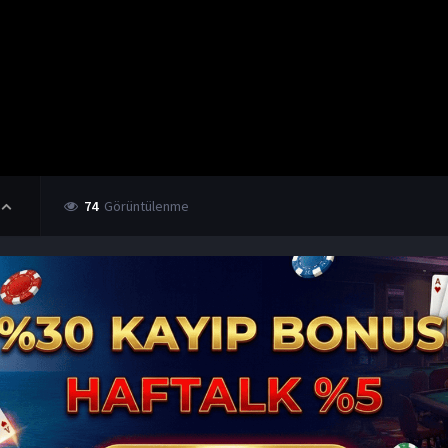
74
Görüntülenme