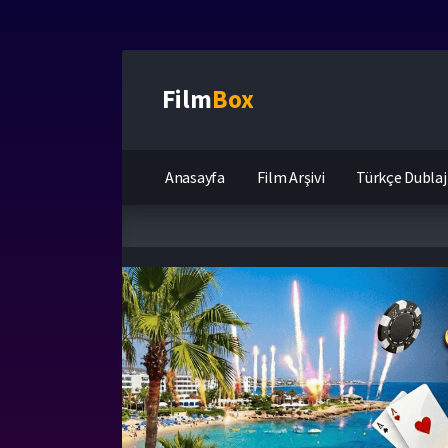
Film
Box
Anasayfa
Film Arşivi
Türkçe Dublaj