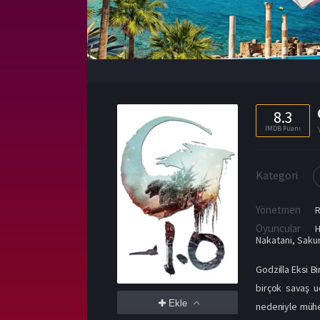
8.3
IMDB Puanı
Kategori
Yönetmen
Oyuncular
H
Nakatani
,
Saku
Godzilla Eksi B
birçok savaş u
Ekle
nedeniyle mühen