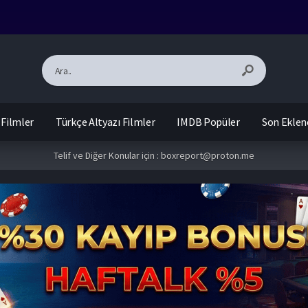
 Filmler
Türkçe Altyazı Filmler
IMDB Popüler
Son Eklen
Telif ve Diğer Konular için :
boxreport@proton.me