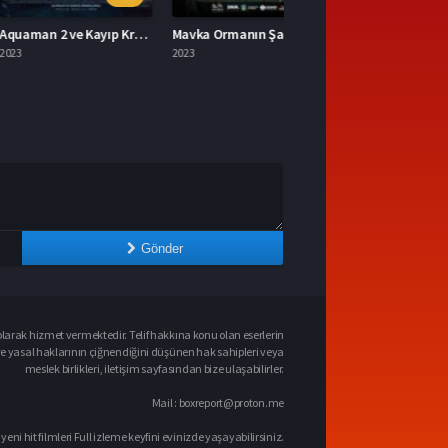
Aquaman 2 ve Kayıp Krallık 2023 – Aquaman 2 ve Kayıp Krallık 1080p Turkce Dublaj izle
Mavka Ormanın Şarkısı 2023 – Yerli Film 1080p Turkce Dublaj izle
2023
Gönder
larak hizmet vermektedir. Telif hakkına konu olan eserlerin
ve yasal haklarının çiğnendiğini düşünen hak sahipleri veya
meslek birlikleri, iletişim sayfasından bize ulaşabilirler.
Mail :
boxreport@proton.me
 yeni hit filmleri Full izleme keyfini evinizde yaşayabilirsiniz.