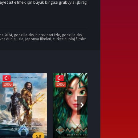
ayet alt etmek için büyük bir gazi grubuyla işbirliği
one 2024
,
godzilla eksi bir tek part izle
,
godzilla eksi
kce dublaj izle
,
japonya filmleri
,
turkce dublaj filmler
1080p
5.8
7