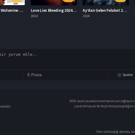
Deadpool & Wolverine Deadpool 3
Love Lies Bleeding 2024 – Aşk Kanayan Yalanlardır 1080p Turkce Dublaj izle
Ay’dan Gelen Felaket 2024 – Ay’dan Gelen Felaket 1080p Turkce Dublaj izle
2024
2024
2023
Spoiler
5651 sayılı yasada tanımlanan yer sağlayıcı o
yasal olmayan bir biçimde paylaşıldığını 
aklıdır.
Film izle başlığı altında, en