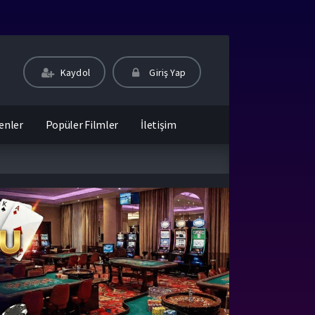
Kaydol
Giriş Yap
enler
Popüler Filmler
İletişim