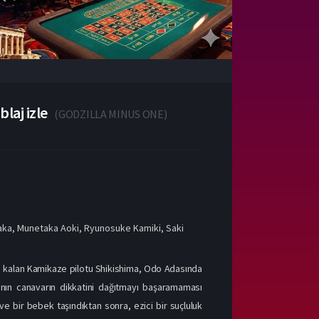
laj izle
(
GODZILLA MINUS ONE
)
aka
,
Munetaka Aoki
,
Ryunosuke Kamiki
,
Saki
ta kalan Kamikaze pilotu Shikishima, Odo Adasında
manın canavarın dikkatini dağıtmayı başaramaması
e bir bebek taşındıktan sonra, ezici bir suçluluk