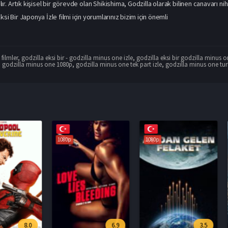
r. Artık kişisel bir görevde olan Shikishima, Godzilla olarak bilinen canavarı nih
ksi Bir Japonya İzle filmi için yorumlarınız bizim için önemli
filmler
,
godzilla eksi bir - godzilla minus one izle
,
godzilla eksi bir godzilla minus 
,
godzilla minus one 1080p
,
godzilla minus one tek part izle
,
godzilla minus one tur
1080p
1080p
1080p
8.0
6.9
3.5