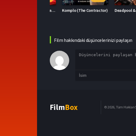
Kirpi Sonic 2 (Sonic the Hedgehog 2)
Komplo (The Contractor)
Film hakkındaki düşüncelerinizi paylaşın
Film
Box
© 2026, Tüm Hakları S