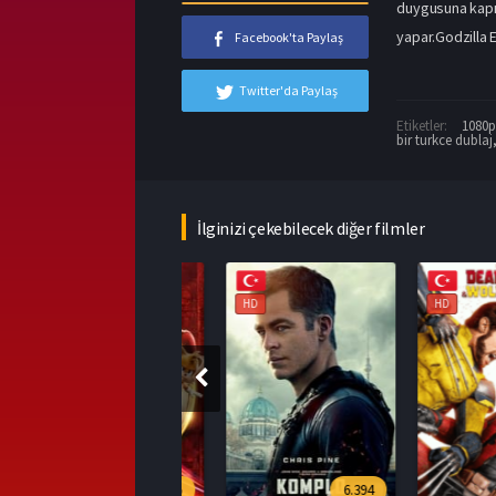
duygusuna kapılı
yapar.Godzilla E
Facebook'ta Paylaş
Twitter'da Paylaş
Etiketler:
1080p 
bir turkce dublaj
İlginizi çekebilecek diğer filmler
HD
HD
HD
7.545
6.394