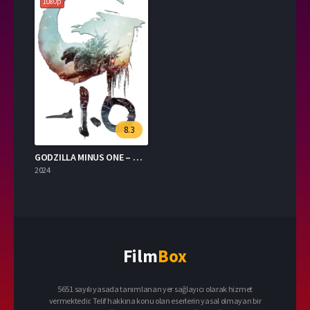
1080p
8.3
GODZILLA MINUS ONE – Godzilla Eksi Bir Turkce Dublaj izle
2024
Film
Box
5651 sayılı yasada tanımlanan yer sağlayıcı olarak hizmet
vermektedir. Telif hakkına konu olan eserlerin yasal olmayan bir