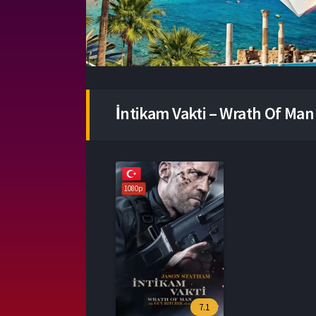
İntikam Vakti – Wrath Of Man 
1080p
7.1