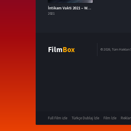
İntikam Vakti 2021 – Wrath of Man 1080p Turkce Dublaj izle
2021
Film
Box
© 2026, Tüm Hakları S
Full Film izle
Türkçe Dublaj İzle
Film İzle
Reklam