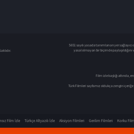
5651 sayılı yasada tanımlanan yer sağlayıcı o
yasal olmayan bir biçimde paylaşıldığını 
aklıdır.
Film izle başlığı altında, en
Türk Filmleri sayfamız oldukça zengin içeriğe 
sız Film İzle
Türkçe Altyazılı İzle
Aksiyon Filmleri
Gerilim Filmleri
Korku Film