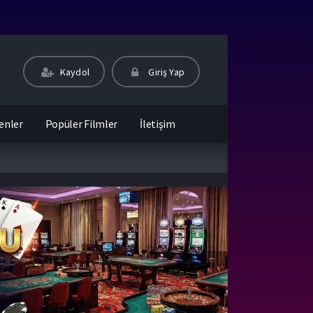
Kaydol
Giriş Yap
enler
Popüler Filmler
İletişim