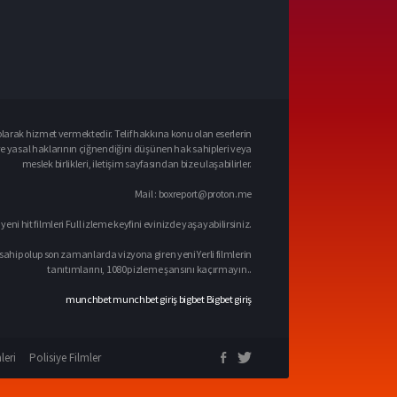
larak hizmet vermektedir. Telif hakkına konu olan eserlerin
ve yasal haklarının çiğnendiğini düşünen hak sahipleri veya
meslek birlikleri, iletişim sayfasından bize ulaşabilirler.
Mail :
boxreport@proton.me
 yeni hit filmleri Full izleme keyfini evinizde yaşayabilirsiniz.
sahip olup son zamanlarda vizyona giren yeni Yerli filmlerin
tanıtımlarını, 1080p izleme şansını kaçırmayın..
munchbet
munchbet giriş
bigbet
Bigbet giriş
leri
Polisiye Filmler