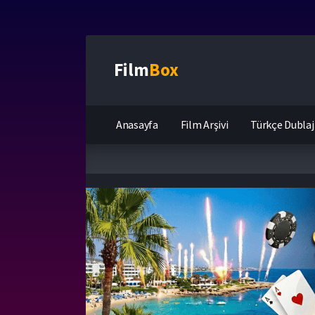
Film
Box
Anasayfa
Film Arşivi
Türkçe Dublaj