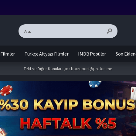
 Filmler
Türkçe Altyazı Filmler
IMDB Popüler
Son Eklen
Telif ve Diğer Konular için :
boxreport@proton.me