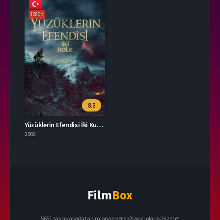
1080p
8.8
Yüzüklerin Efendisi İki Kule 2002 – The Lord of the Rings: The Two Towers 1080p Turkce Dublaj izle
2002
Film
Box
5651 sayılı yasada tanımlanan yer sağlayıcı olarak hizmet