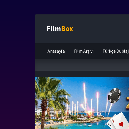
Film
Box
Anasayfa
Film Arşivi
Türkçe Dublaj