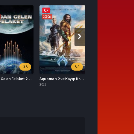
1080p
5.8
7
Aquaman 2 ve Kayıp Krallık 2023 – Aquaman 2 ve Kayıp Krallık 1080p Turkce Dublaj izle
Mavka Ormanın Şarkısı 2023 – Yerli Film 1080p Turkce Dublaj izle
2023