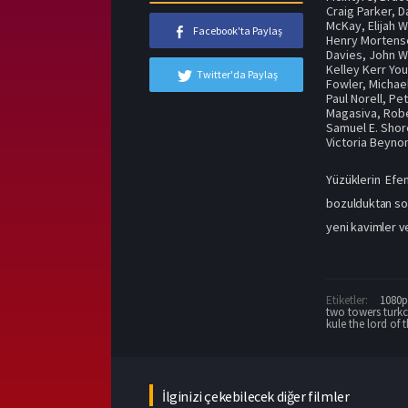
Craig Parker
,
D
McKay
,
Elijah 
Facebook'ta Paylaş
Henry Mortens
Davies
,
John W
Kelley Kerr Yo
Twitter'da Paylaş
Fowler
,
Michae
Paul Norell
,
Pet
Magasiva
,
Robe
Samuel E. Shor
Victoria Beyno
Yüzüklerin Efe
bozulduktan son
yeni kavimler ve
Etiketler:
1080p 
two towers turk
kule the lord of 
İlginizi çekebilecek diğer filmler