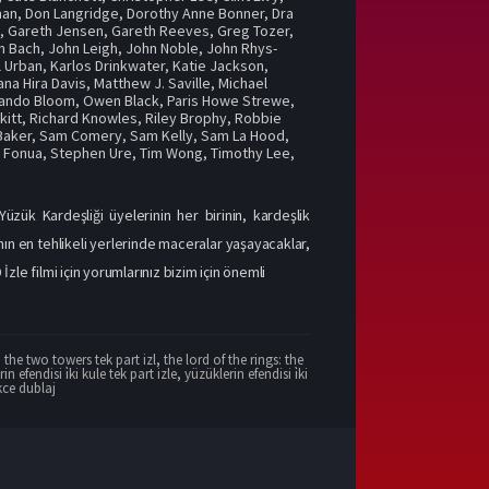
han
,
Don Langridge
,
Dorothy Anne Bonner
,
Dra
n
,
Gareth Jensen
,
Gareth Reeves
,
Greg Tozer
,
n Bach
,
John Leigh
,
John Noble
,
John Rhys-
l Urban
,
Karlos Drinkwater
,
Katie Jackson
,
na Hira Davis
,
Matthew J. Saville
,
Michael
lando Bloom
,
Owen Black
,
Paris Howe Strewe
,
kitt
,
Richard Knowles
,
Riley Brophy
,
Robbie
Baker
,
Sam Comery
,
Sam Kelly
,
Sam La Hood
,
i Fonua
,
Stephen Ure
,
Tim Wong
,
Timothy Lee
,
zük Kardeşliği üyelerinin her birinin, kardeşlik
nın en tehlikeli yerlerinde maceralar yaşayacaklar,
le filmi için yorumlarınız bizim için önemli
: the two towers tek part izl
,
the lord of the rings: the
in efendisi i̇ki kule tek part izle
,
yüzüklerin efendisi i̇ki
rkce dublaj