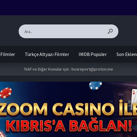
 Filmler
Türkçe Altyazı Filmler
IMDB Popüler
Son Eklen
Telif ve Diğer Konular için :
boxreport@proton.me