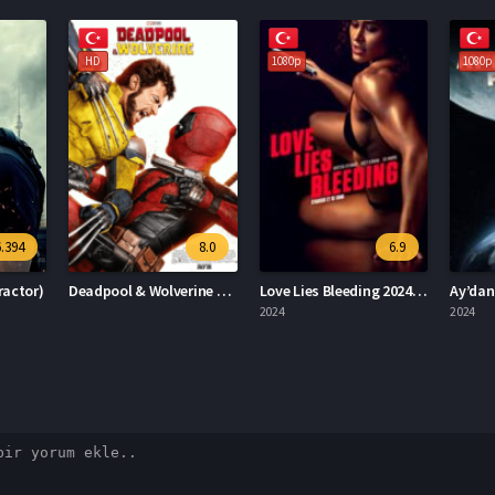
1080p
1080p
1080p
8.0
6.9
3.5
Deadpool & Wolverine Deadpool 3
Love Lies Bleeding 2024 – Aşk Kanayan Yalanlardır 1080p Turkce Dublaj izle
Ay’dan Gelen Felaket 2024 – Ay’dan Gelen Felaket 1080p Turkce Dublaj izle
2024
2024
2023