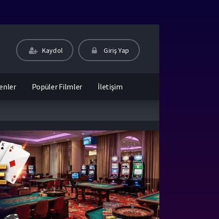
Kaydol
Giriş Yap
enler
Popüler Filmler
İletişim