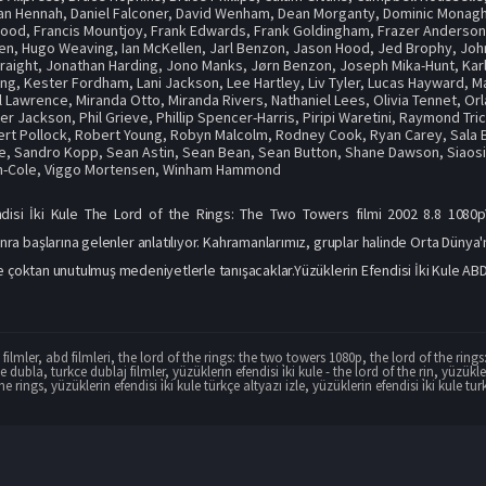
an Hennah
,
Daniel Falconer
,
David Wenham
,
Dean Morganty
,
Dominic Monag
Wood
,
Francis Mountjoy
,
Frank Edwards
,
Frank Goldingham
,
Frazer Anderso
en
,
Hugo Weaving
,
Ian McKellen
,
Jarl Benzon
,
Jason Hood
,
Jed Brophy
,
Joh
raight
,
Jonathan Harding
,
Jono Manks
,
Jørn Benzon
,
Joseph Mika-Hunt
,
Kar
ung
,
Kester Fordham
,
Lani Jackson
,
Lee Hartley
,
Liv Tyler
,
Lucas Hayward
,
Ma
l Lawrence
,
Miranda Otto
,
Miranda Rivers
,
Nathaniel Lees
,
Olivia Tennet
,
Or
er Jackson
,
Phil Grieve
,
Phillip Spencer-Harris
,
Piripi Waretini
,
Raymond Tric
rt Pollock
,
Robert Young
,
Robyn Malcolm
,
Rodney Cook
,
Ryan Carey
,
Sala 
e
,
Sandro Kopp
,
Sean Astin
,
Sean Bean
,
Sean Button
,
Shane Dawson
,
Siaos
n-Cole
,
Viggo Mortensen
,
Winham Hammond
ndisi İki Kule The Lord of the Rings: The Two Towers filmi 2002 8.8 1080pYü
ra başlarına gelenler anlatılıyor. Kahramanlarımız, gruplar halinde Orta Dünya'
 çoktan unutulmuş medeniyetlerle tanışacaklar.Yüzüklerin Efendisi İki Kule ABD İz
filmler
,
abd filmleri
,
the lord of the rings: the two towers 1080p
,
the lord of the rings
ce dubla
,
turkce dublaj filmler
,
yüzüklerin efendisi i̇ki kule - the lord of the rin
,
yüzükler
the rings
,
yüzüklerin efendisi i̇ki kule türkçe altyazı izle
,
yüzüklerin efendisi i̇ki kule tu