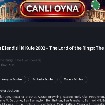
 Efendisi İki Kule 2002 – The Lord of the Rings: T
e
the Rings: The Two Towers
)
Ülke
ABD
Aksiyon Filmleri
Fantastik Filmler
Macera Filmleri
Peter Jackson
lan Lee
,
Alexia Fairbrother
,
Alistair Browning
,
Alix Bushnell
,
Allan Poppleton
rrie M. Osborne
,
Ben Barrington
,
Ben Britton
,
Ben Fransham
,
Bernard Hill
,
B
e Allpress
,
Bruce Hopkins
,
Bruce Phillips
,
Calum Gittins
,
Campbell Rousselle