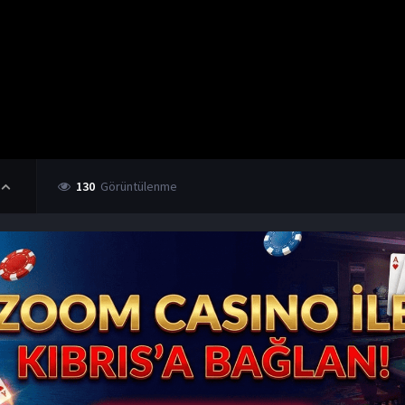
130
Görüntülenme