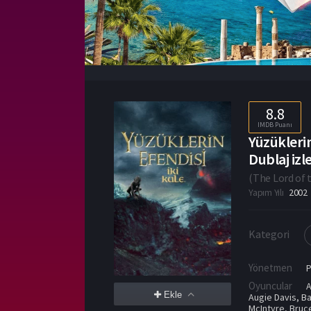
8.8
IMDB Puanı
Yüzüklerin
Dublaj izl
(
The Lord of 
Yapım Yılı
2002
Kategori
Yönetmen
Oyuncular
A
Ekle
Augie Davis
,
Ba
McIntyre
,
Bruc