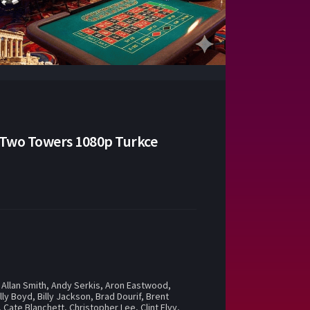
he Two Towers 1080p Turkce
,
Allan Smith
,
Andy Serkis
,
Aron Eastwood
,
illy Boyd
,
Billy Jackson
,
Brad Dourif
,
Brent
,
Cate Blanchett
,
Christopher Lee
,
Clint Elvy
,