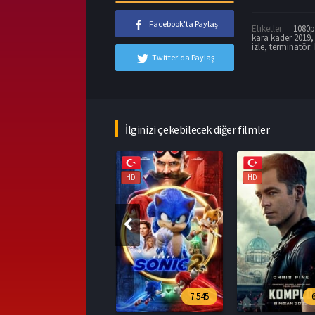
Facebook'ta Paylaş
Etiketler:
1080p 
kara kader 2019
izle
,
terminatör: 
Twitter'da Paylaş
İlginizi çekebilecek diğer filmler
HD
HD
HD
7.545
6.394