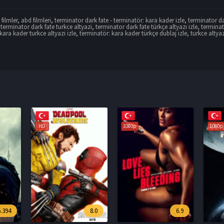
filmler
,
abd filmleri
,
terminator dark fate - terminatör: kara kader izle
,
terminator dar
,
terminator dark fate turkce altyazi
,
terminator dark fate türkçe altyazı izle
,
terminat
kara kader turkce altyazi izle
,
terminatör: kara kader türkçe dublaj izle
,
turkce altyaz
1080p
1080p
1080p
8.0
6.9
3.5