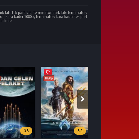
k fate tek part izle
,
terminator dark fate terminatör:
ör: kara kader 1080p
,
terminatör: kara kader tek part
i filmler
1080p
5.8
7