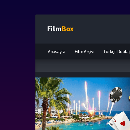
Film
Box
Anasayfa
Film Arşivi
Türkçe Dublaj