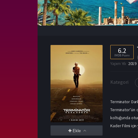
6.2
IMDB Puanı
Yapım Yılı
2019
Kategori
Terminator Dark
Terminator’ün 
koltuğunda otur
Kader Filmi için
Ekle