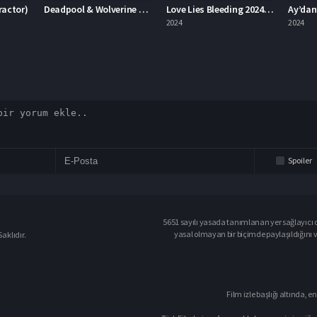
Deadpool & Wolverine Deadpool 3
Love Lies Bleeding 2024 – Aşk Kanayan Yalanlardır 1080p Turkce Dublaj izle
Ay’dan Gelen Felaket 2024 – Ay’dan Gelen Felaket 1080p Turkce Dublaj izle
2024
2024
2023
Spoiler
5651 sayılı yasada tanımlanan yer sağlayıcı o
yasal olmayan bir biçimde paylaşıldığını 
aklıdır.
Film izle başlığı altında, en