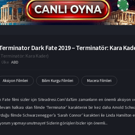
Terminator Dark Fate 2019 – Terminatör: Kara Kader
(
Terminatör: Kara Kader
)
Ülke
ABD
Aksiyon Filmleri
Bilim Kurgu Filmleri
Macera Filmleri
 Fate filmi sizler için Siteadresi.Com'daTüm zamanların en önemli aksiyon ve 
devam halkası olan filmde ‘Terminator’ karakterini bir kez daha Arnold Schw
duğu filmde Schwarzenegger’a ‘Sarah Connor’ karakteri ile Linda Hamilton eş
 yorum yapmayı unutmayın! Sizlerin görüşleri bizler için önemli...