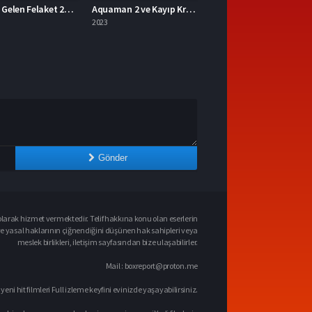
Aquaman 2 ve Kayıp Krallık 2023 – Aquaman 2 ve Kayıp Krallık 1080p Turkce Dublaj izle
Mavka Ormanın Şarkısı 2023 – Yerli Film 1080p Turkce Dublaj izle
2023
Gönder
larak hizmet vermektedir. Telif hakkına konu olan eserlerin
ve yasal haklarının çiğnendiğini düşünen hak sahipleri veya
meslek birlikleri, iletişim sayfasından bize ulaşabilirler.
Mail :
boxreport@proton.me
 yeni hit filmleri Full izleme keyfini evinizde yaşayabilirsiniz.