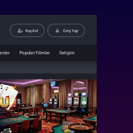
Kaydol
Giriş Yap
enler
Popüler Filmler
İletişim