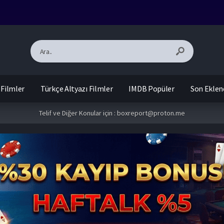
 Filmler
Türkçe Altyazı Filmler
IMDB Popüler
Son Eklen
Telif ve Diğer Konular için :
boxreport@proton.me