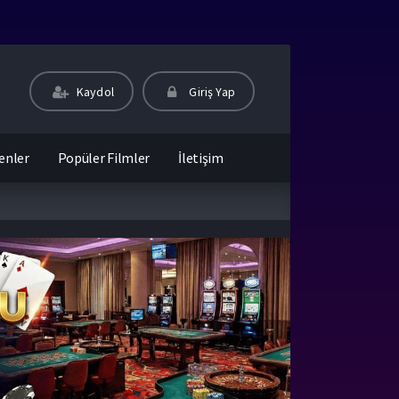
Kaydol
Giriş Yap
enler
Popüler Filmler
İletişim