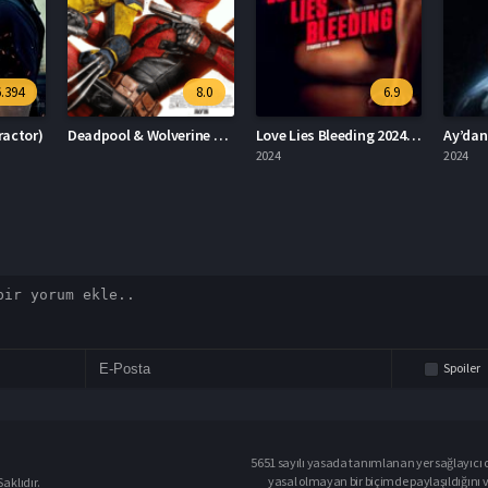
8.0
6.9
3.5
Deadpool & Wolverine Deadpool 3
Love Lies Bleeding 2024 – Aşk Kanayan Yalanlardır 1080p Turkce Dublaj izle
Ay’dan Gelen Felaket 2024 – Ay’dan Gelen Felaket 1080p Turkce Dublaj izle
2024
2024
2023
Spoiler
5651 sayılı yasada tanımlanan yer sağlayıcı o
yasal olmayan bir biçimde paylaşıldığını 
aklıdır.