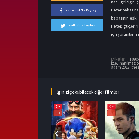
nasıl geldiğini 
Peter babasına 
Facebook'ta Paylaş
babasının eski 
Twitter'da Paylaş
Peter, güçlerin
için yorumlarını
Etiketler:
1080p 
izle
,
i̇nanılmaz 
adam 2012
,
the 
İlginizi çekebilecek diğer filmler
HD
HD
HD