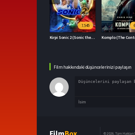
7.545
6.394
Kirpi Sonic 2 (Sonic the Hedgehog 2)
Komplo (The Contractor)
Film hakkındaki düşüncelerinizi paylaşın
Film
Box
© 2026, Tüm Hakları S