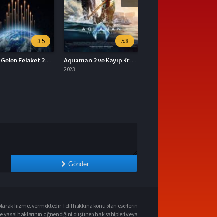
5.8
7
Aquaman 2 ve Kayıp Krallık 2023 – Aquaman 2 ve Kayıp Krallık 1080p Turkce Dublaj izle
Mavka Ormanın Şarkısı 2023 – Yerli Film 1080p Turkce Dublaj izle
2023
Gönder
larak hizmet vermektedir. Telif hakkına konu olan eserlerin
ve yasal haklarının çiğnendiğini düşünen hak sahipleri veya