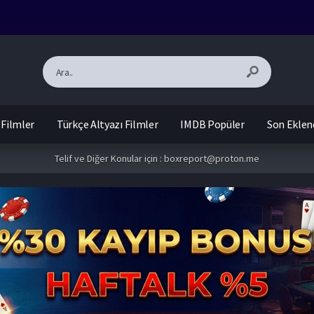
 Filmler
Türkçe Altyazı Filmler
IMDB Popüler
Son Eklen
Telif ve Diğer Konular için :
boxreport@proton.me