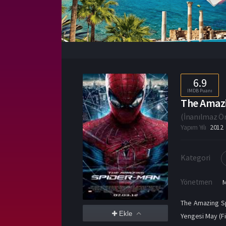
6.9
IMDB Puanı
The Amazi
(
İnanılmaz 
Yapım Yılı
2012
Kategori
Yönetmen
The Amazing Sp
Ekle
Yengesi May (Fi