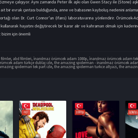
çözmeye çalışıyor. Aynı zamanda Peter ilk aşkı olan Gwen Stacy ile (Stone) aşk, b
ait bir evrak çantası bulduğunda, anne ve babasının kayboluş nedenini anlamak
ortağı olan Dr. Curt Connor’un (Ifans) laboratuvarına yönlendirir. Örümcek-Adam
i kullanarak hayatını değiştirecek bir karar alır ve kahraman olmak için kader
z bizim için önemli
filmler
,
abd filmleri
,
i̇nanılmaz örümcek adam 1080p
,
i̇nanılmaz örümcek adam tek 
örümcek adam türkçe dublaj izle
,
the amazing spiderman - i̇nanılmaz örümcek adam
amazing spiderman tek part izle
,
the amazing spiderman turkce altyazi
,
the amazing
1080p
1080p
1080p