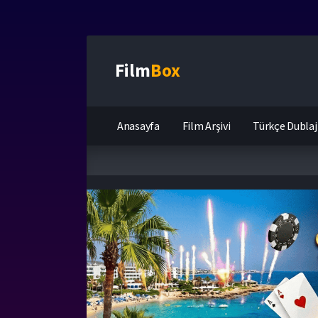
Film
Box
Anasayfa
Film Arşivi
Türkçe Dublaj