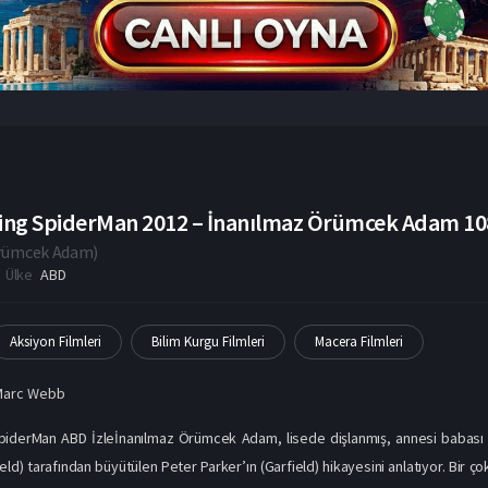
ng SpiderMan 2012 – İnanılmaz Örümcek Adam 1080
Örümcek Adam
)
Ülke
ABD
Aksiyon Filmleri
Bilim Kurgu Filmleri
Macera Filmleri
Marc Webb
iderMan ABD İzleİnanılmaz Örümcek Adam, lisede dişlanmış, annesi babası t
eld) tarafından büyütülen Peter Parker’ın (Garfield) hikayesini anlatıyor. Bir 