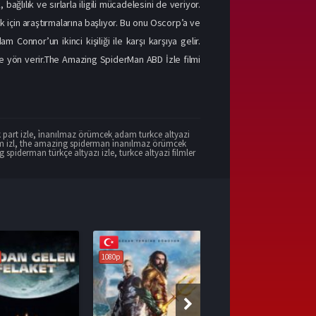
ağlılık ve sırlarla iligili mücadelesini de veriyor.
 için araştırmalarına başlıyor. Bu onu Oscorp’a ve
 Connor’un ikinci kişiliği ile karşı karşıya gelir.
ine yön verir.The Amazing SpiderMan ABD İzle filmi
part izle
,
i̇nanılmaz örümcek adam turkce altyazi
 izl
,
the amazing spiderman i̇nanılmaz örümcek
 spiderman türkçe altyazı izle
,
turkce altyazi filmler
1080p