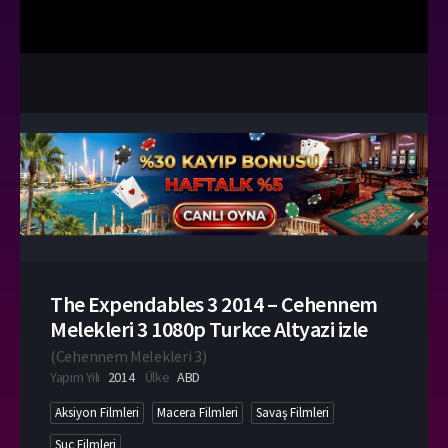
The Expendables 3 2014 – Cehennem
Melekleri 3 1080p Turkce Altyazi izle
(
Cehennem Melekleri 3
)
Yapım Yılı
2014
Ülke
ABD
Aksiyon Filmleri
Macera Filmleri
Savaş Filmleri
Suç Filmleri