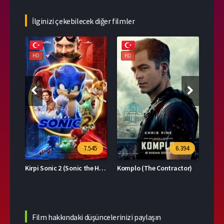
İlginizi çekebilecek diğer filmler
HD
HD
HD
39
7.545
6.394
Kirpi Sonic 2 (Sonic the Hedgehog 2)
Komplo (The Contractor)
Film hakkındaki düşüncelerinizi paylaşın