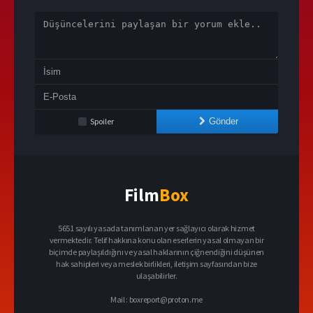
Spoiler
Gönder
Film
Box
5651 sayılı yasada tanımlanan yer sağlayıcı olarak hizmet
vermektedir. Telif hakkına konu olan eserlerin yasal olmayan bir
biçimde paylaşıldığını ve yasal haklarının çiğnendiğini düşünen
hak sahipleri veya meslek birlikleri, iletişim sayfasından bize
ulaşabilirler.
Mail :
boxreport@proton.me