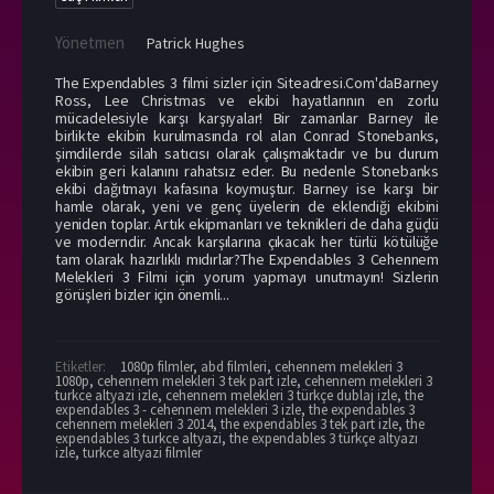
Yönetmen
Patrick Hughes
The Expendables 3 filmi sizler için Siteadresi.Com'daBarney
Ross, Lee Christmas ve ekibi hayatlarının en zorlu
mücadelesiyle karşı karşıyalar! Bir zamanlar Barney ile
birlikte ekibin kurulmasında rol alan Conrad Stonebanks,
şimdilerde silah satıcısı olarak çalışmaktadır ve bu durum
ekibin geri kalanını rahatsız eder. Bu nedenle Stonebanks
ekibi dağıtmayı kafasına koymuştur. Barney ise karşı bir
hamle olarak, yeni ve genç üyelerin de eklendiği ekibini
yeniden toplar. Artık ekipmanları ve teknikleri de daha güçlü
ve moderndir. Ancak karşılarına çıkacak her türlü kötülüğe
tam olarak hazırlıklı mıdırlar?The Expendables 3 Cehennem
Melekleri 3 Filmi için yorum yapmayı unutmayın! Sizlerin
görüşleri bizler için önemli...
Etiketler:
1080p filmler
,
abd filmleri
,
cehennem melekleri 3
1080p
,
cehennem melekleri 3 tek part izle
,
cehennem melekleri 3
turkce altyazi izle
,
cehennem melekleri 3 türkçe dublaj izle
,
the
expendables 3 - cehennem melekleri 3 izle
,
the expendables 3
cehennem melekleri 3 2014
,
the expendables 3 tek part izle
,
the
expendables 3 turkce altyazi
,
the expendables 3 türkçe altyazı
izle
,
turkce altyazi filmler