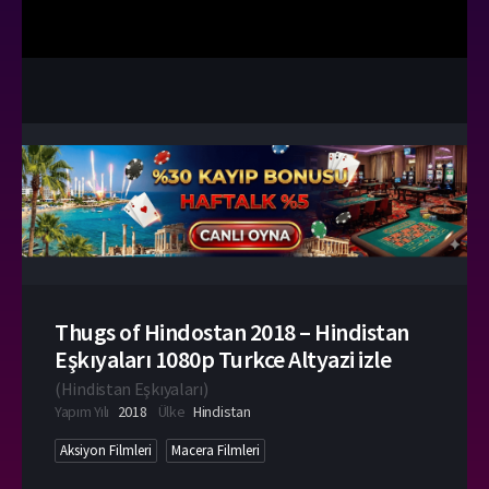
Thugs of Hindostan 2018 – Hindistan
Eşkıyaları 1080p Turkce Altyazi izle
(
Hindistan Eşkıyaları
)
Yapım Yılı
2018
Ülke
Hindistan
Aksiyon Filmleri
Macera Filmleri