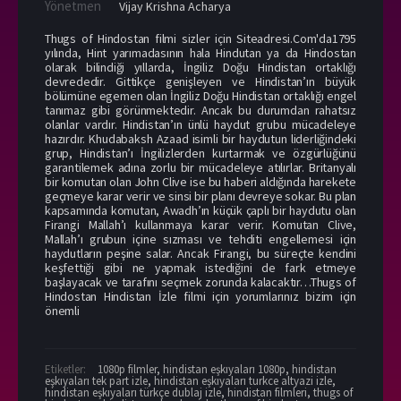
Yönetmen
Vijay Krishna Acharya
Thugs of Hindostan filmi sizler için Siteadresi.Com'da1795
yılında, Hint yarımadasının hala Hindutan ya da Hindostan
olarak bilindiği yıllarda, İngiliz Doğu Hindistan ortaklığı
devrededir. Gittikçe genişleyen ve Hindistan’ın büyük
bölümüne egemen olan İngiliz Doğu Hindistan ortaklığı engel
tanımaz gibi görünmektedir. Ancak bu durumdan rahatsız
olanlar vardır. Hindistan’ın ünlü haydut grubu mücadeleye
hazırdır. Khudabaksh Azaad isimli bir haydutun liderliğindeki
grup, Hindistan’ı İngilizlerden kurtarmak ve özgürlüğünü
garantilemek adına zorlu bir mücadeleye atılırlar. Britanyalı
bir komutan olan John Clive ise bu haberi aldığında harekete
geçmeye karar verir ve sinsi bir planı devreye sokar. Bu plan
kapsamında komutan, Awadh’ın küçük çaplı bir haydutu olan
Firangi Mallah’ı kullanmaya karar verir. Komutan Clive,
Mallah’ı grubun içine sızması ve tehditi engellemesi için
haydutların peşine salar. Ancak Firangi, bu süreçte kendini
keşfettiği gibi ne yapmak istediğini de fark etmeye
başlayacak ve tarafını seçmek zorunda kalacaktır…Thugs of
Hindostan Hindistan İzle filmi için yorumlarınız bizim için
önemli
Etiketler:
1080p filmler
,
hindistan eşkıyaları 1080p
,
hindistan
eşkıyaları tek part izle
,
hindistan eşkıyaları turkce altyazi izle
,
hindistan eşkıyaları türkçe dublaj izle
,
hindistan filmleri
,
thugs of