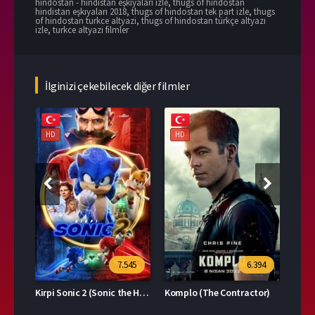
hindostan - hindistan eşkıyaları izle
,
thugs of hindostan
hindistan eşkıyaları 2018
,
thugs of hindostan tek part izle
,
thugs
of hindostan turkce altyazi
,
thugs of hindostan türkçe altyazı
izle
,
turkce altyazi filmler
İlginizi çekebilecek diğer filmler
HD
HD
HD
39
7.545
6.394
Kirpi Sonic 2 (Sonic the Hedgehog 2)
Komplo (The Contractor)