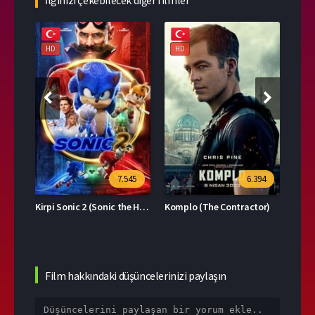
HD
HD
HD
39
7.545
6.394
Kirpi Sonic 2 (Sonic the Hedgehog 2)
Komplo (The Contractor)
Film hakkındaki düşüncelerinizi paylaşın