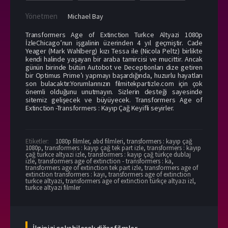
Yönetmen
Michael Bay
Transformers Age of Extinction Turkce Altyazi 1080p
İzleChicago’nun işgalinin üzerinden 4 yıl geçmiştir. Cade
Yeager (Mark Wahlberg) kızı Tessa ile (Nicola Peltz) birlikte
kendi halinde yaşayan bir araba tamircisi ve mucittir. Ancak
günün birinde bütün Autobot ve Deceptionları dize getiren
bir Optimus Prime’ı yapmayı başardığında, huzurlu hayatları
son bulacaktır.Yorumlarınızın filmitekpartizle.com için çok
önemli olduğunu unutmayın. Sizlerin desteği sayesinde
sitemiz gelişecek ve büyüyecek. Transformers Age of
Extinction -Transformers : Kayıp Çağ Keyifli seyirler.
Etiketler:
1080p filmler
,
abd filmleri
,
transformers : kayıp çağ
1080p
,
transformers : kayıp çağ tek part izle
,
transformers : kayıp
çağ turkce altyazi izle
,
transformers : kayıp çağ türkçe dublaj
izle
,
transformers age of extinction - transformers : ka
,
transformers age of extinction tek part izle
,
transformers age of
extinction transformers : kayı
,
transformers age of extinction
turkce altyazi
,
transformers age of extinction türkçe altyazı izl
,
turkce altyazi filmler
İlginizi çekebilecek diğer filmler