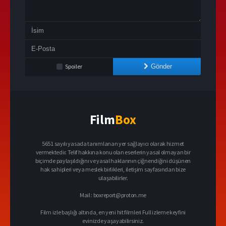
Spoiler
Gönder
Film
Box
5651 sayılı yasada tanımlanan yer sağlayıcı olarak hizmet
vermektedir. Telif hakkına konu olan eserlerin yasal olmayan bir
biçimde paylaşıldığını ve yasal haklarının çiğnendiğini düşünen
hak sahipleri veya meslek birlikleri, iletişim sayfasından bize
ulaşabilirler.
Mail :
boxreport@proton.me
Film izle başlığı altında, en yeni hit filmleri Full izleme keyfini
evinizde yaşayabilirsiniz.