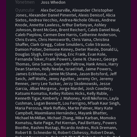
Yönetmen
Joss Whedon
Oyuncular
Alex DeCourville
,
Alexander Christopher
Jones
,
Alexander Daniel Pimentel
,
Alexis Denisof
,
Alicia
Sixtos
,
Andrea Vecchio
,
Andrea-Nichole Olivas
,
Andrew
Knode
,
Annette Lawless
,
Arthur Darbinyan
,
Ashley
Johnson
,
Brent McGee
,
Brent Reichert
,
Caleb Daniel Noal
,
Caleb Pieplow
,
Carmen Dee Harris
,
Catherine Anderson
,
Chris Evans
,
Chris Hemsworth
,
Chris Vaina
,
Christina
Shaffer
,
Clark Gregg
,
Cobie Smulders
,
Colin Strause
,
Damion Poitier
,
Demoine Kinney
,
Dieter Riesle
,
Donald Li
,
Douglas Slygh
,
Enver Gjokaj
,
Eric Frank
,
Evan Kole
,
Fernanda Toker
,
Frank Powers
,
Gene N. Chavez
,
George
Thomas
,
Gina Sarno
,
Gwyneth Paltrow
,
Hank Amos
,
Harry
Dean Stanton
,
Holly Neelie
,
Israel Hall
,
Jaime Powers
,
James Eckhouse
,
Jamie McShane
,
Jason Botsford
,
Jeff
Seich
,
Jeff Wolfe
,
Jenny Agutter
,
Jeremy Orr
,
Jeremy
Renner
,
Jerry Lee Tucker
,
Jerzy Skolimowski
,
Jesse
Garcia
,
Jillian Morgese
,
Jorge Mardel
,
Josh Cowdery
,
Katsumi Komatsu
,
Kelley Robins Hicks
,
Kelly Ruble
,
Kenneth Tigar
,
Kimberly J. Mahoney
,
Kirill Nikiforov
,
Layla
Cushman
,
Logan Bennett
,
Lou Ferrigno
,
M'laah Kaur Singh
,
Maria Perossa
,
Mark Ruffalo
,
Martin Palmer
,
Mary Kate
Campbell
,
Maximiliano Hernández
,
Mayank Bhatter
,
Michael McMillan
,
Michael Zhang
,
Mike Karban
,
Momoko
Komatsu
,
Nate Paige
,
Pat Kiernan
,
Paul Bettany
,
Powers
Boothe
,
Rashmi Rustagi
,
Ricardo Andres
,
Rick Dremann
,
Robert B. Schneider IV
,
Robert Clohessy
,
Robert Dean
,