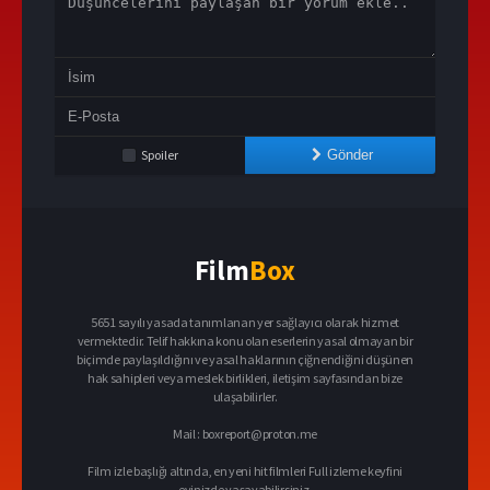
Spoiler
Gönder
Film
Box
5651 sayılı yasada tanımlanan yer sağlayıcı olarak hizmet
vermektedir. Telif hakkına konu olan eserlerin yasal olmayan bir
biçimde paylaşıldığını ve yasal haklarının çiğnendiğini düşünen
hak sahipleri veya meslek birlikleri, iletişim sayfasından bize
ulaşabilirler.
Mail :
boxreport@proton.me
Film izle başlığı altında, en yeni hit filmleri Full izleme keyfini
evinizde yaşayabilirsiniz.