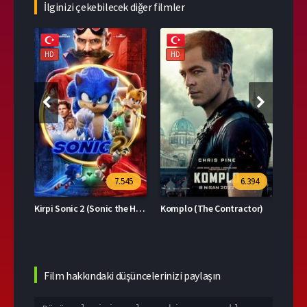
İlginizi çekebilecek diğer filmler
HD
HD
HD
39
7.545
6.394
Kirpi Sonic 2 (Sonic the Hedgehog 2)
Komplo (The Contractor)
Film hakkındaki düşüncelerinizi paylaşın