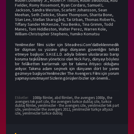
Robert Downey Jr.
,
Robert P. Thitoff
,
Robin Swoboda
,
Rod
Fielder
,
Romy Rosemont
,
Ryan Cordaro
,
Samuel L.
Jackson
,
Sandra Weston
,
Scarlett Johansson
,
Sean
Meehan
,
Seth Zielicke
,
Shane Thompson
,
Sharita Bone
,
Stan Lee
,
Stellan Skarsgård
,
Tai Urban
,
Thomas Roberts
,
Tiffany Sander McKenzie
,
Tina Benko
,
Tina Grimm
,
Todd
Manes
,
Tom Hiddleston
,
Walter Perez
,
Warren Kole
,
William-Christopher Stephens
,
Yumiko Komatsu
Yenilmezler filmi sizler için Siteadresi.Com'daBeklenmedik
bir düşman su yüzüne çıkıp dünyanın güvenliğini tehdit
etmeye başlıyor. S.H.I.E.L.D. adıyla bilinen uluslararası barışı
koruma teşkilâtının yöneticisi olan Nick Fury, dünyayı böylesi
bir felâketten kurtarmak için bir takıma ihtiyacı olduğunu
anlıyor. Takıma adam seçmek için dünyanın dört bir yanını
gezmeye başlıyor.Yenilmezler The Avengers Filmi için yorum
yapmayı unutmayın! Sizlerin görüşleri bizler için önemli...
Etiketler:
1080p filmler
,
abd filmleri
,
the avengers 1080p
,
the
avengers tek part izle
,
the avengers turkce dublaj izle
,
turkce
dublaj filmler
,
yenilmezler - the avengers izle
,
yenilmezler tek part
izle
,
yenilmezler the avengers 2012
,
yenilmezler türkçe altyazı
izle
,
yenilmezler turkce dublaj