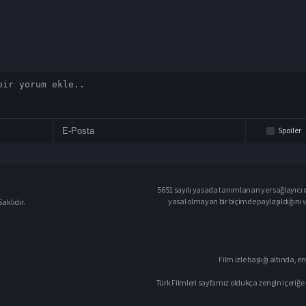
Spoiler
5651 sayılı yasada tanımlanan yer sağlayıcı o
yasal olmayan bir biçimde paylaşıldığını 
aklıdır.
Film izle başlığı altında, en
Türk Filmleri sayfamız oldukça zengin içeriğe 