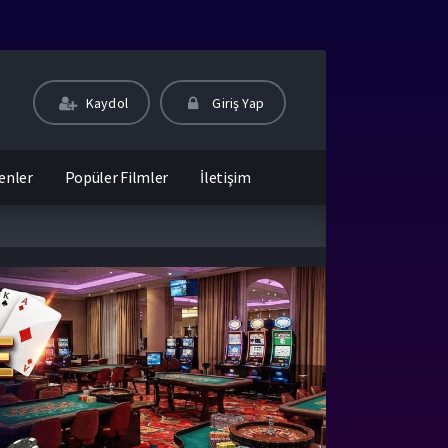
Kaydol
Giriş Yap
enler
Popüler Filmler
İletişim