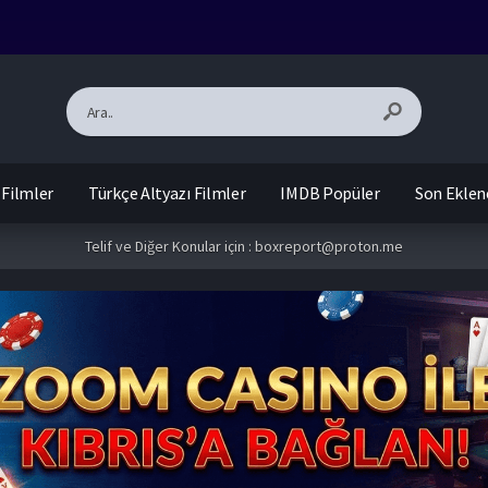
 Filmler
Türkçe Altyazı Filmler
IMDB Popüler
Son Eklen
Telif ve Diğer Konular için :
boxreport@proton.me