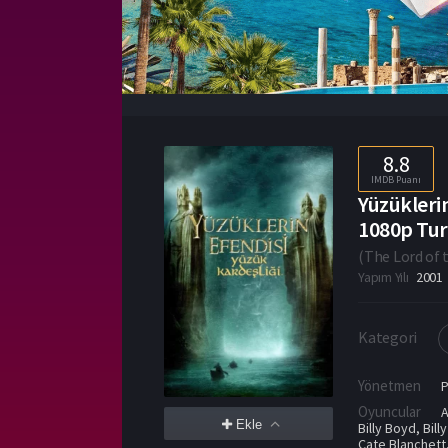
8.8
IMDB Puanı
Yüzüklerin
1080p Turk
(
The Lord of 
Yapım Yılı
2001
Kategori
Yönetmen
Oyuncular
Ekle
Billy Boyd
,
Bill
Cate Blanchett