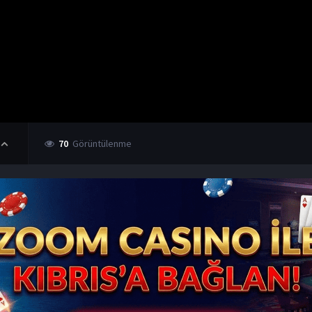
70
Görüntülenme