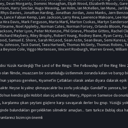
ley
,
Dean Morganty
,
Dominic Monaghan
,
Elijah Wood
,
Elizabeth Moody
,
Gare
rison
,
Harry Sinclair
,
Hugo Weaving
,
Ian Holm
,
Ian McKellen
,
Ian Mune
,
Jarl 
 Rhys-Davies
,
Jonathan Harding
,
Jonathan Jordan
,
Jono Manks
,
Jørn Benzo
am
,
Lance Fabian Kemp
,
Lani Jackson
,
Larry Rew
,
Lawrence Makoare
,
Lee Har
a Hira Davis
,
Mark Ferguson
,
Marta Martí
,
Marton Csokas
,
Martyn Sanderso
 Stearne
,
Noel Appleby
,
Norman Cates
,
Norman Forsey
,
Orlando Bloom
,
Pau
Jackson
,
Peter Lyon
,
Peter McKenzie
,
Phil Grieve
,
Phoebe Gittins
,
Rachel Cl
Richard Maybery
,
Riley Brophy
,
Robert Young
,
Rodney Bane
,
Ryan Carey
,
S
Hood
,
Samuel E. Shore
,
Sarah McLeod
,
Sean Astin
,
Sean Bean
,
Semi Kuresa
,
tu Johnson
,
Tack Daniel
,
Taea Hartwell
,
Thomas McGinty
,
Thomas Robins
,
T
ria Beynon-Cole
,
Viggo Mortensen
,
Vincent Roxburgh
,
Warren Green
,
Willia
disi Yüzük Kardeşliği The Lord of the Rings: The Fellowship of the Ring filmi
mı olan filmde, muazzam bir sorumluluğu üstlenmek zorunda kalan ve barışçı b
o'nun yapması gereken, Kıyamet'in Çatlakları olarak anılan diyara dalarak e
ktır. Neyse ki yalnız çıkmayacaktır bu zorlu yolculuğa: Gandalf'ın yanısıra, bir
o'nun kendisi gibi Hobbit olan üç arkadaşı Merry, Pippin ve Samwise da onunla ge
 karşılarına çıkan şeytani güçlere karşı savaşarak ilerler bu grup. Yüzüğü yo
içinde bulundukları gerçeklikten silmektir amaçları... tam turkce Dublaj olsa h
orumlarınız bizim için önemli