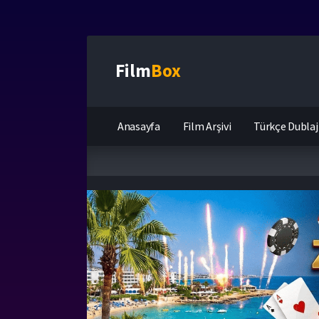
Film
Box
Anasayfa
Film Arşivi
Türkçe Dublaj