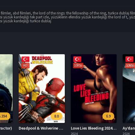
filmler
,
abd filmleri
,
the lord of the rings: the fellowship of the ring
,
turkce dublaj fil
si yüzük kardeşliği tek part izle
,
yüzüklerin efendisi yüzük kardeşliği the lord of t
,
yüz
si yüzük kardeşliği turkce dublaj
1080p
1080p
1080p
8.0
6.9
3.5
Deadpool & Wolverine Deadpool 3
Love Lies Bleeding 2024 – Aşk Kanayan Yalanlardır 1080p Turkce Dublaj izle
Ay’dan Gelen Felaket 2024 – Ay’dan Gelen Felaket 1080p Turkce Dublaj izle
2024
2024
2023