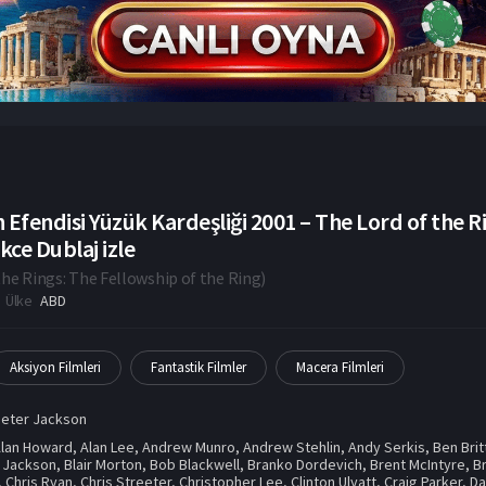
 Efendisi Yüzük Kardeşliği 2001 – The Lord of the R
ce Dublaj izle
the Rings: The Fellowship of the Ring
)
Ülke
ABD
Aksiyon Filmleri
Fantastik Filmler
Macera Filmleri
Peter Jackson
Alan Howard
,
Alan Lee
,
Andrew Munro
,
Andrew Stehlin
,
Andy Serkis
,
Ben Bri
y Jackson
,
Blair Morton
,
Bob Blackwell
,
Branko Dordevich
,
Brent McIntyre
,
B
,
Chris Ryan
,
Chris Streeter
,
Christopher Lee
,
Clinton Ulyatt
,
Craig Parker
,
Da