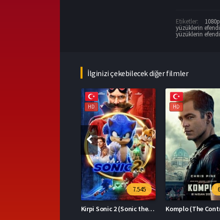
Etiketler:
1080p 
yüzüklerin efendi
yüzüklerin efendi
İlginizi çekebilecek diğer filmler
HD
HD
HD
7.545
6.394
Kirpi Sonic 2 (Sonic the Hedgehog 2)
Komplo (The Contractor)