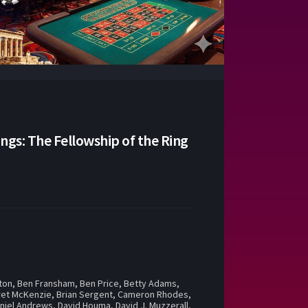
ings: The Fellowship of the Ring
tton
,
Ben Fransham
,
Ben Price
,
Betty Adams
,
ret McKenzie
,
Brian Sergent
,
Cameron Rhodes
,
niel Andrews
,
David Houma
,
David J. Muzzerall
,