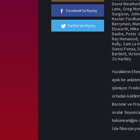
David Weather
Lane
,
Greg Mor
Facebook'ta Paylaş
Surgison
,
John
Kester Fordh
Berrymen
,
Man
Twitter'da Paylaş
Elsworth
,
Mike
Daube
,
Peter 
Ray Henwood
,
Kelly
,
Sam La 
Siaosi Fonua
,
S
Bartlett
,
Victo
Zo Hartley
Yüzüklerin Efen
epik bir anlatı
işleniyor. Frod
ortadan kaldırma
Boromir ve Frod
ovalar boyunca,
hükümranlığını 
İzle filmi için y