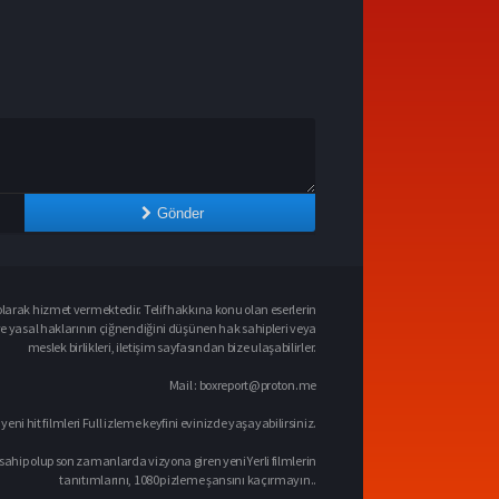
Gönder
larak hizmet vermektedir. Telif hakkına konu olan eserlerin
ve yasal haklarının çiğnendiğini düşünen hak sahipleri veya
meslek birlikleri, iletişim sayfasından bize ulaşabilirler.
Mail :
boxreport@proton.me
 yeni hit filmleri Full izleme keyfini evinizde yaşayabilirsiniz.
sahip olup son zamanlarda vizyona giren yeni Yerli filmlerin
tanıtımlarını, 1080p izleme şansını kaçırmayın..