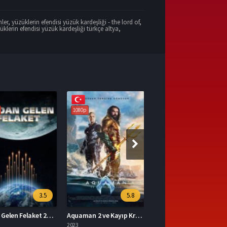
mler
,
yüzüklerin efendisi yüzük kardeşliği - the lord of
,
üklerin efendisi yüzük kardeşliği türkçe altya
,
1080p
5.8
7
Aquaman 2 ve Kayıp Krallık 2023 – Aquaman 2 ve Kayıp Krallık 1080p Turkce Dublaj izle
Mavka Ormanın Şarkısı 2023 – Yerli Film 1080p Turkce Dublaj izle
2023