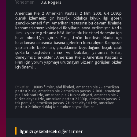
Yönetmen
J.B. Rogers
American Pie 2 Amerikan Pastası 2 filmi 2001 6.4 1080p
olarak izlemeniz için hazırİlki oldukça büyük ilgi gören
gençlik-komedi filmi Amerikan Pastasının bu devam filminde
kahramanlarımız kolejdeki ilk yıllarını sona erdirmiştir. Nadia
Jim’i ziyarete gelir ama hâlâ Jim’in sıkı bir cinsel deneyim için
hazır olmadığını görür. Film, Jim’in kendisini Nadia için
hazırlaması sırasında başına gelenleri konu alıyor: Kampüse
yapılan aile baskınları, çocuklarının büyüdüğüne küçük çaplı
şoklarla keşfeden anne ve babalar, yaramaz kızlar,
deneyimsiz erkekler…American Pie 2 Amerikan Pastası 2
Filmi için yorum yapmayı unutmayın! Sizlerin görüşleri bizler
için önemli...
Etiketler:
1080p filmler
,
abd filmleri
,
american pie 2 - amerikan
pastası 2 izle
,
american pie 2 amerikan pastası 2 2001
,
american
pie 2 tek part izle
,
american pie 2 turkce altyazi
,
american pie 2
türkçe altyazı izle
,
amerikan pastası 2 1080p
,
amerikan pastası 2
tek part izle
,
amerikan pastası 2 turkce altyazi izle
,
amerikan
pastası 2 türkçe dublaj izle
,
turkce altyazi filmler
İlginizi çekebilecek diğer filmler