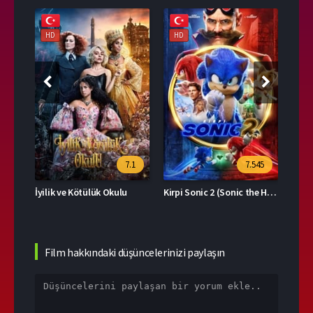
HD
HD
HD
76
7.1
7.545
İyilik ve Kötülük Okulu
Kirpi Sonic 2 (Sonic the Hedgehog 2)
Boş 
Film hakkındaki düşüncelerinizi paylaşın