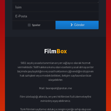
Spoiler
Gönder
Film
Box
5651 sayılı yasada tanımlanan yer sağlayıcı olarak hizmet
vermektedir. Telif hakkına konu olan eserlerin yasal olmayan bir
biçimde paylaşıldığını ve yasal haklarının çiğnendiğini düşünen
hak sahipleri veya meslek birlikleri, iletişim sayfasından bize
ulaşabilirler.
Mail :
boxreport@proton.me
Film izle başlığı altında, en yeni hit filmleri Full izleme keyfini
evinizde yaşayabilirsiniz.
Türk Filmleri sayfamız oldukça zengin içeriğe sahip olup son