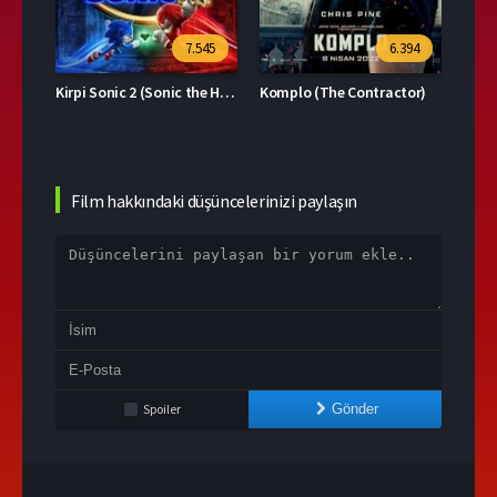
39
7.545
6.394
Kirpi Sonic 2 (Sonic the Hedgehog 2)
Komplo (The Contractor)
Film hakkındaki düşüncelerinizi paylaşın
Spoiler
Gönder