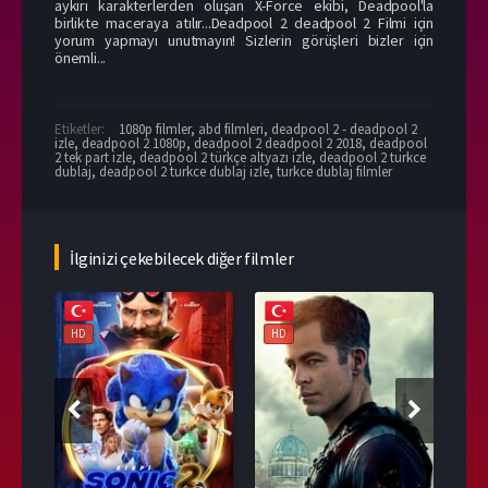
aykırı karakterlerden oluşan X-Force ekibi, Deadpool'la
birlikte maceraya atılır...Deadpool 2 deadpool 2 Filmi için
yorum yapmayı unutmayın! Sizlerin görüşleri bizler için
önemli...
Etiketler:
1080p filmler
,
abd filmleri
,
deadpool 2 - deadpool 2
izle
,
deadpool 2 1080p
,
deadpool 2 deadpool 2 2018
,
deadpool
2 tek part izle
,
deadpool 2 türkçe altyazı izle
,
deadpool 2 turkce
dublaj
,
deadpool 2 turkce dublaj izle
,
turkce dublaj filmler
İlginizi çekebilecek diğer filmler
HD
HD
HD