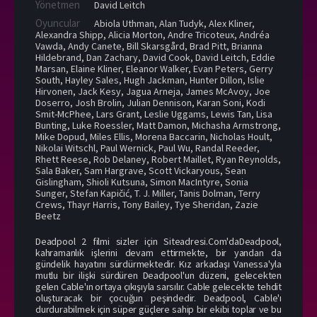
Yönetmen
David Leitch
Oyuncular
Abiola Uthman
,
Alan Tudyk
,
Alex Kliner
,
Alexandra Shipp
,
Alicia Morton
,
Andre Tricoteux
,
Andréa
Vawda
,
Andy Canete
,
Bill Skarsgård
,
Brad Pitt
,
Brianna
Hildebrand
,
Dan Zachary
,
David Cook
,
David Leitch
,
Eddie
Marsan
,
Elaine Kliner
,
Eleanor Walker
,
Evan Peters
,
Gerry
South
,
Hayley Sales
,
Hugh Jackman
,
Hunter Dillon
,
Islie
Hirvonen
,
Jack Kesy
,
Jagua Arneja
,
James McAvoy
,
Joe
Doserro
,
Josh Brolin
,
Julian Dennison
,
Karan Soni
,
Kodi
Smit-McPhee
,
Lars Grant
,
Leslie Uggams
,
Lewis Tan
,
Lisa
Bunting
,
Luke Roessler
,
Matt Damon
,
Michasha Armstrong
,
Mike Dopud
,
Miles Ellis
,
Morena Baccarin
,
Nicholas Hoult
,
Nikolai Witschl
,
Paul Wernick
,
Paul Wu
,
Randal Reeder
,
Rhett Reese
,
Rob Delaney
,
Robert Maillet
,
Ryan Reynolds
,
Sala Baker
,
Sam Hargrave
,
Scott Vickaryous
,
Sean
Gislingham
,
Shioli Kutsuna
,
Simon MacIntyre
,
Sonia
Sunger
,
Stefan Kapičić
,
T. J. Miller
,
Tanis Dolman
,
Terry
Crews
,
Thayr Harris
,
Tony Bailey
,
Tye Sheridan
,
Zazie
Beetz
Deadpool 2 filmi sizler için Siteadresi.Com'daDeadpool,
kahramanlık işlerini devam ettirmekte, bir yandan da
gündelik hayatını sürdürmektedir. Kız arkadaşı Vanessa'yla
mutlu bir ilişki sürdüren Deadpool'un düzeni, gelecekten
gelen Cable'ın ortaya çıkışıyla sarsılır. Cable gelecekte tehdit
oluşturacak bir çocuğun peşindedir. Deadpool, Cable'ı
durdurabilmek için süper güçlere sahip bir ekibi toplar ve bu