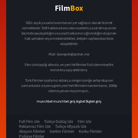
Film
Box
5651 sayılı yasada tanımlanan yer sağlayıcı olarak hizmet
vermektedir. Telif hakkına konu olan eserlerin yasal olmayan bir
biçimde paylaşıldığını ve yasal haklarının çiğnendiğini düşünen
hak sahipleri veya meslek birlikleri, iletişim sayfasından bize
ulaşabilirler.
Mail :
boxreport@proton.me
Film izle başlığı altında, en yeni hit filmleri Full izleme keyfini
evinizde yaşayabilirsiniz.
Türk Filmleri sayfamız oldukça zengin içeriğe sahip olup son
zamanlarda vizyona giren yeni Yerli filmlerin tanıtımlarını, 1080p
izleme şansını kaçırmayın..
munchbet
munchbet giriş
bigbet
Bigbet giriş
Full Film izle
Türkçe Dublaj İzle
Film İzle
Reklamsız Film İzle
Türkçe Altyazılı İzle
Aksiyon Filmleri
Gerilim Filmleri
Korku Filmleri
Polisiye Filmler