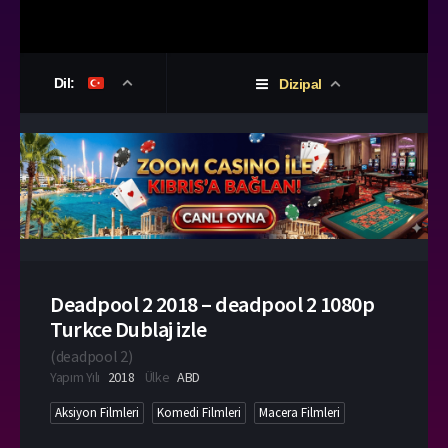
Dil:
Dizipal
Deadpool 2 2018 – deadpool 2 1080p
Turkce Dublaj izle
(
deadpool 2
)
Yapım Yılı
2018
Ülke
ABD
Aksiyon Filmleri
Komedi Filmleri
Macera Filmleri