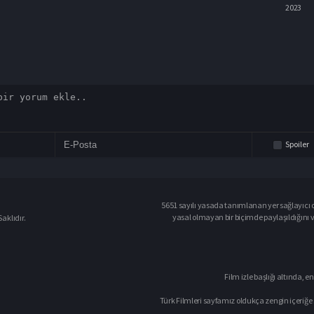
2023
2023
Spoiler
5651 sayılı yasada tanımlanan yer sağlayıcı o
yasal olmayan bir biçimde paylaşıldığını 
aklıdır.
Film izle başlığı altında, en
Türk Filmleri sayfamız oldukça zengin içeriğe 