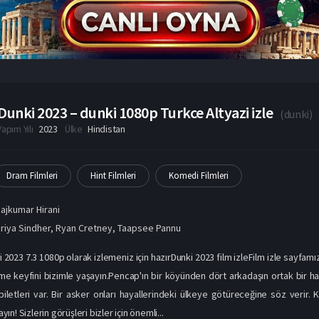
Dunki 2023 – dunki 1080p Turkce Altyazi izle
(
dunki
)
Yapım Yılı
2023
Ülke
Hindistan
Dram Filmleri
Hint Filmleri
Komedi Filmleri
ajkumar Hirani
riya Sindher
,
Ryan Cretney
,
Taapsee Pannu
i 2023 7.3 1080p olarak izlemeniz için hazırDunki 2023 film izleFilm izle sayfamız
leme keyfini bizimle yaşayın.Pencap'ın bir köyünden dört arkadaşın ortak bir ha
biletleri var. Bir asker onları hayallerindeki ülkeye götüreceğine söz verir. Ke
n! Sizlerin görüşleri bizler için önemli...