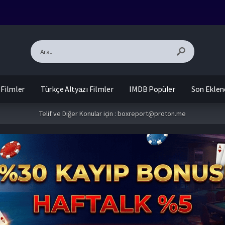
 Filmler
Türkçe Altyazı Filmler
IMDB Popüler
Son Eklen
Telif ve Diğer Konular için :
boxreport@proton.me