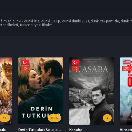
filmler
,
dunki - dunki izle
,
dunki 1080p
,
dunki dunki 2023
,
dunki tek part izle
,
dunki t
stan filmleri
,
turkce altyazi filmler
HD
1080p
1080p
6.16
7
6.6
Derin Tutkular (Sous emprise)
Kasaba
Vincent Ölmeli 2023 – Vincent Ölmeli 1080p Turkce Altyazi izle