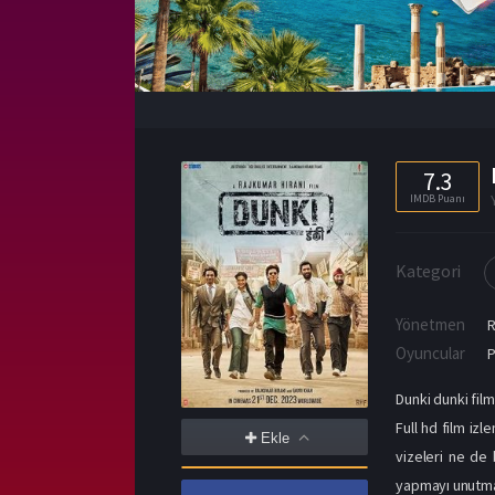
7.3
IMDB Puanı
Kategori
Yönetmen
R
Oyuncular
P
Dunki dunki film
Full hd film iz
Ekle
vizeleri ne de 
yapmayı unutmayı