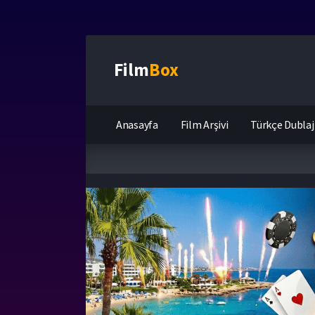
Film
Box
Anasayfa
Film Arşivi
Türkçe Dublaj