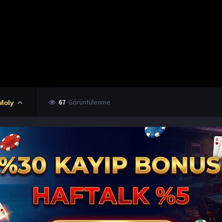
67
Görüntülenme
Moly