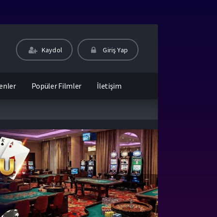
Kaydol
Giriş Yap
enler
Popüler Filmler
İletişim