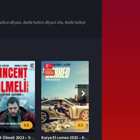
urkce altyazi
,
dunki turkce altyazi izle
,
dunki türkçe
1080p
6.5
7.1
Kurye El correo 2023 – Kurye 1080p Turkce Dublaj izle
The Ministry of Ungentlemanly Warfare 2024 – Centilmen Olmayan Savaş Bakanlığı 1080p Turkce Dublaj izle