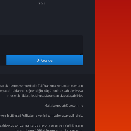
2024
Gönder
larak hizmet vermektedir. Telif hakkına konu olan eserlerin
ve yasal haklarının çiğnendiğini düşünen hak sahipleri veya
meslek birlikleri, iletişim sayfasından bize ulaşabilirler.
Mail :
boxreport@proton.me
 yeni hit filmleri Full izleme keyfini evinizde yaşayabilirsiniz.
sahip olup son zamanlarda vizyona giren yeni Yerli filmlerin
tanıtımlarını, 1080p izleme şansını kaçırmayın..