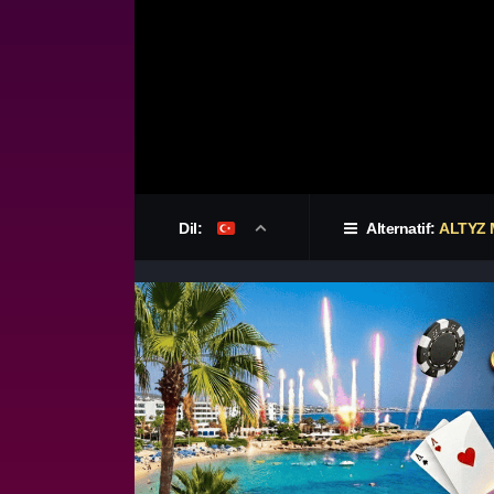
Dil:
Alternatif:
ALTYZ 