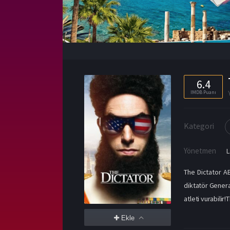
6.4
IMDB Puanı
Kategori
Yönetmen
L
The Dictator A
diktatör Genera
atleti vurabilir!
Ekle