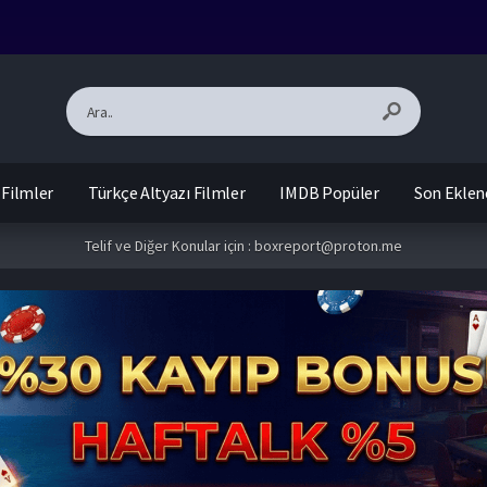
 Filmler
Türkçe Altyazı Filmler
IMDB Popüler
Son Eklen
Telif ve Diğer Konular için :
boxreport@proton.me