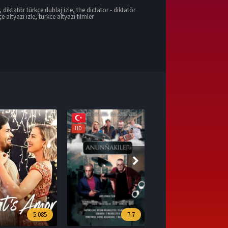
,
diktatör türkçe dublaj izle
,
the dictator - diktatör
e altyazı izle
,
turkce altyazi filmler
HD
7.7
8.0