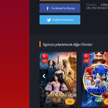
Etiketler:
1080p 
izle
,
the dictator
Facebook'ta Paylaş
Twitter'da Paylaş
İlginizi çekebilecek diğer filmler
HD
HD
HD
7.1
7.545