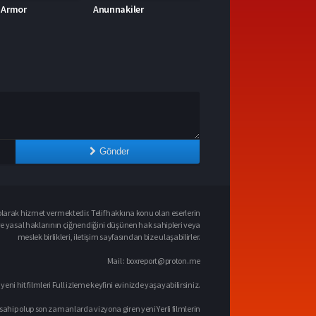
kiler
Deadpool & Wolverine Deadpool 3
Gönder
larak hizmet vermektedir. Telif hakkına konu olan eserlerin
ve yasal haklarının çiğnendiğini düşünen hak sahipleri veya
meslek birlikleri, iletişim sayfasından bize ulaşabilirler.
Mail :
boxreport@proton.me
 yeni hit filmleri Full izleme keyfini evinizde yaşayabilirsiniz.
sahip olup son zamanlarda vizyona giren yeni Yerli filmlerin