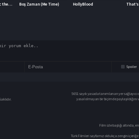
me)
HollyBlood
That’s Armor
Anunna
Spoiler
5651 sayılı yasada tanımlanan yer sağlayıcı o
yasal olmayan bir biçimde paylaşıldığını 
aklıdır.
Film izle başlığı altında, en
Türk Filmleri sayfamız oldukça zengin içeriğe 