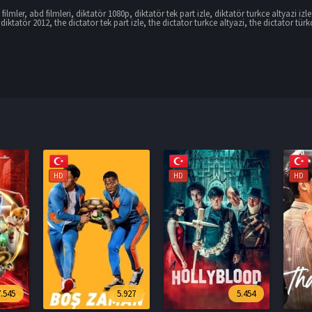
filmler
,
abd filmleri
,
diktatör 1080p
,
diktatör tek part izle
,
diktatör turkce altyazi izle
 diktatör 2012
,
the dictator tek part izle
,
the dictator turkce altyazi
,
the dictator türkç
HD
HD
HD
5.927
5.454
5.085