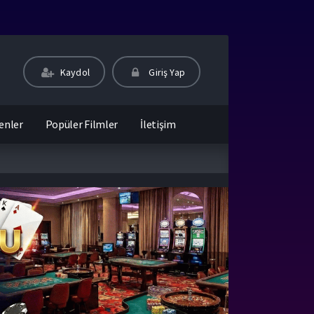
Kaydol
Giriş Yap
enler
Popüler Filmler
İletişim