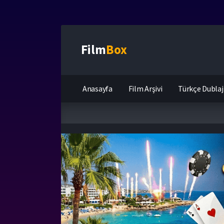
Film
Box
Anasayfa
Film Arşivi
Türkçe Dublaj