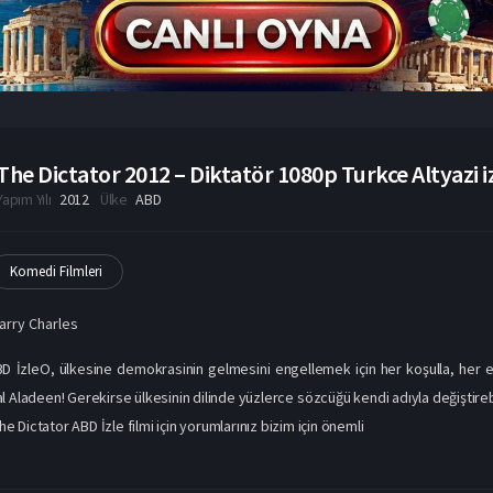
The Dictator 2012 – Diktatör 1080p Turkce Altyazi i
Yapım Yılı
2012
Ülke
ABD
Komedi Filmleri
arry Charles
BD İzleO, ülkesine demokrasinin gelmesini engellemek için her koşulla, he
l Aladeen! Gerekirse ülkesinin dilinde yüzlerce sözcüğü kendi adıyla değiştireb
The Dictator ABD İzle filmi için yorumlarınız bizim için önemli