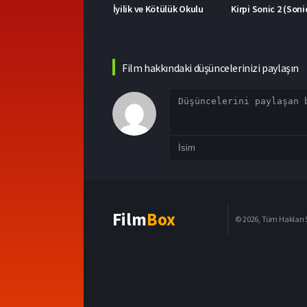
yilik ve Kötülük Okulu
Kirpi Sonic 2 (Sonic the Hedgehog 2)
Boş Zaman (Me Ti
Film hakkındaki düşüncelerinizi paylaşın
Film
Box
© 2026, Tüm Hakları S