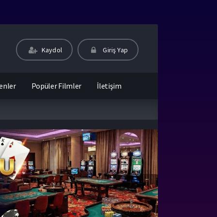
Kaydol
Giriş Yap
enler
Popüler Filmler
İletişim