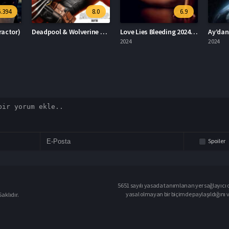
8.0
6.9
3.5
Deadpool & Wolverine Deadpool 3
Love Lies Bleeding 2024 – Aşk Kanayan Yalanlardır 1080p Turkce Dublaj izle
Ay’dan Gelen Felaket 2024 – Ay’dan Gelen Felaket 1080p Turkce Dublaj izle
2024
2024
2023
Spoiler
5651 sayılı yasada tanımlanan yer sağlayıcı o
yasal olmayan bir biçimde paylaşıldığını 
aklıdır.