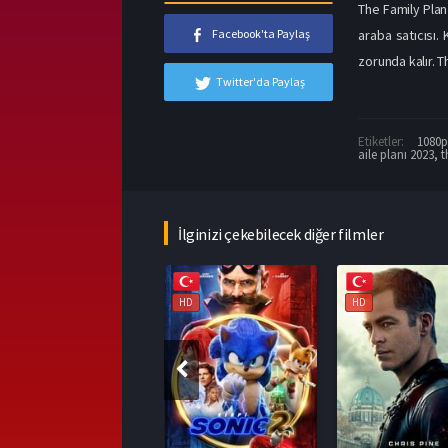
The Family Plan 
araba satıcısı.
Facebook'ta Paylaş
zorunda kalır. ​
Twitter'da Paylaş
Etiketler:
1080p 
aile planı 2023
,
t
İlginizi çekebilecek diğer filmler
HD
HD
HD