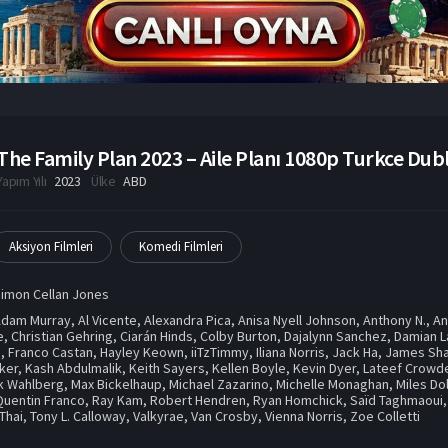
The Family Plan 2023 – Aile Planı 1080p Turkce Dubla
Yapım Yılı
2023
Ülke
ABD
Aksiyon Filmleri
Komedi Filmleri
imon Cellan Jones
Adam Murray
,
Al Vicente
,
Alexandra Pica
,
Anisa Nyell Johnson
,
Anthony N.
,
An
e
,
Christian Gehring
,
Ciarán Hinds
,
Colby Burton
,
Dajalynn Sanchez
,
Damian L
n
,
Franco Castan
,
Hayley Keown
,
iiTzTimmy
,
Iliana Norris
,
Jack Ha
,
James Sh
rker
,
Kash Abdulmalik
,
Keith Sayers
,
Kellen Boyle
,
Kevin Dyer
,
Lateef Crowd
k Wahlberg
,
Max Bickelhaup
,
Michael Zazarino
,
Michelle Monaghan
,
Miles Do
Quentin Franco
,
Ray Kam
,
Robert Hendren
,
Ryan Homchick
,
Saïd Taghmaoui
Thai
,
Tony L. Calloway
,
Valkyrae
,
Van Crosby
,
Vienna Norris
,
Zoe Colletti