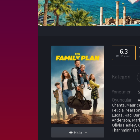
6.3
IMDB Puanı
Kategori
Yönetmen
S
Oyuncular
Chantal Mauric
Felicia Pearso
Lucas
,
Kaci Ba
Anderson
,
Mar
Olivia Healey
,
Thanhminh Tan 
Ekle