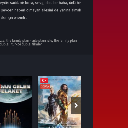
ydir: sadık bir koca, sevgi dolu bir baba, ünlü bir
ir şeyden haberi olmayan ailesini de yanına almak
ler için önemli...
izle
,
the family plan - aile planı izle
,
the family plan
 dublaj
,
turkce dublaj filmler
1080p