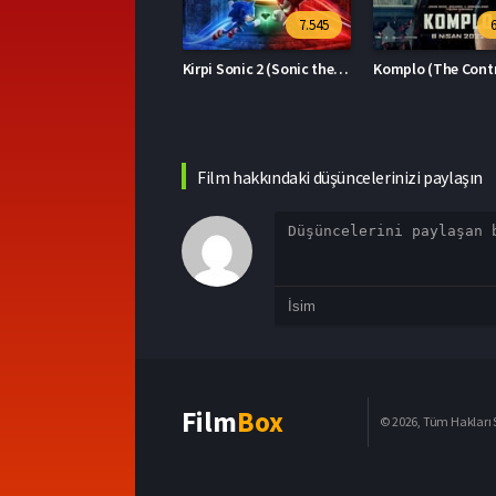
7.545
6.394
Kirpi Sonic 2 (Sonic the Hedgehog 2)
Komplo (The Contractor)
Film hakkındaki düşüncelerinizi paylaşın
Film
Box
© 2026, Tüm Hakları S