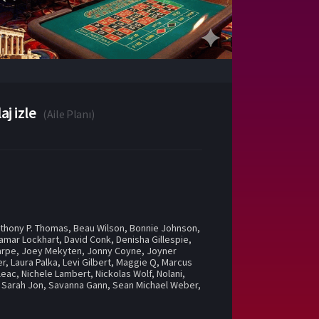
j izle
(
Aile Planı
)
thony P. Thomas
,
Beau Wilson
,
Bonnie Johnson
,
amar Lockhart
,
David Conk
,
Denisha Gillespie
,
arpe
,
Joey Mekyten
,
Jonny Coyne
,
Joyner
er
,
Laura Palka
,
Levi Gilbert
,
Maggie Q
,
Marcus
leac
,
Nichele Lambert
,
Nickolas Wolf
,
Nolani
,
,
Sarah Jon
,
Savanna Gann
,
Sean Michael Weber
,