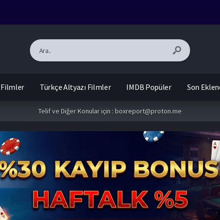
 Filmler
Türkçe Altyazı Filmler
IMDB Popüler
Son Eklen
Telif ve Diğer Konular için :
boxreport@proton.me