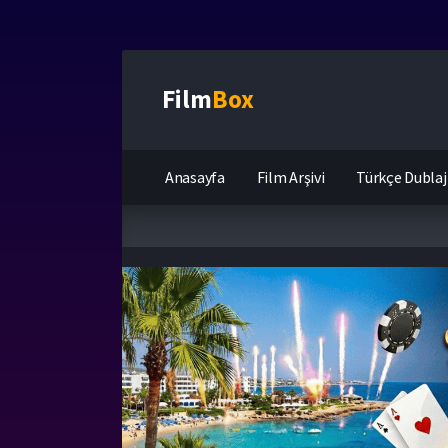
Film
Box
Anasayfa
Film Arşivi
Türkçe Dublaj