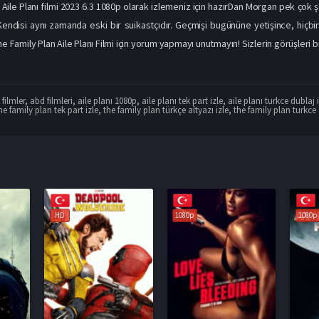
Aile Planı filmi 2023 6.3 1080p olarak izlemeniz için hazırDan Morgan pek çok şe
 Kendisi aynı zamanda eski bir suikastçıdır. Geçmişi bugününe yetişince, hiçb
The Family Plan Aile Planı Filmi için yorum yapmayı unutmayın! Sizlerin görüşleri biz
filmler
,
abd filmleri
,
aile planı 1080p
,
aile planı tek part izle
,
aile planı turkce dublaj 
he family plan tek part izle
,
the family plan türkçe altyazı izle
,
the family plan turkce
1080p
1080p
1080p