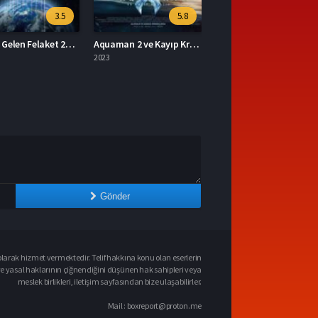
5.8
7
Aquaman 2 ve Kayıp Krallık 2023 – Aquaman 2 ve Kayıp Krallık 1080p Turkce Dublaj izle
Mavka Ormanın Şarkısı 2023 – Yerli Film 1080p Turkce Dublaj izle
2023
Gönder
larak hizmet vermektedir. Telif hakkına konu olan eserlerin
ve yasal haklarının çiğnendiğini düşünen hak sahipleri veya
meslek birlikleri, iletişim sayfasından bize ulaşabilirler.
Mail :
boxreport@proton.me