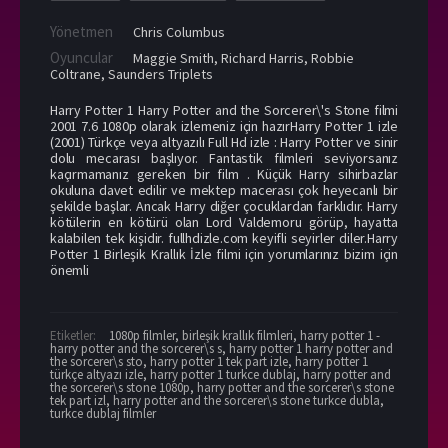
Yönetmen
Chris Columbus
Oyuncular
Maggie Smith
,
Richard Harris
,
Robbie
Coltrane
,
Saunders Triplets
Harry Potter 1 Harry Potter and the Sorcerer\'s Stone filmi
2001 7.6 1080p olarak izlemeniz için hazırHarry Potter 1 izle
(2001) Türkçe veya altyazılı Full Hd izle : Harry Potter ve sinir
dolu mecarası başlıyor. Fantastik filmleri seviyorsanız
kaçırmamanız gereken bir film . Küçük Harry sihirbazlar
okuluna davet edilir ve mektep macerası çok heyecanlı bir
şekilde başlar. Ancak Harry diğer çocuklardan farklıdır. Harry
kötülerin en kötürü olan Lord Valdemoru görüp, hayatta
kalabilen tek kişidir. fullhdizle.com keyifli seyirler diler.Harry
Potter 1 Birleşik Krallık İzle filmi için yorumlarınız bizim için
önemli
Etiketler:
1080p filmler
,
birleşik krallık filmleri
,
harry potter 1 -
harry potter and the sorcerer\s s
,
harry potter 1 harry potter and
the sorcerer\s sto
,
harry potter 1 tek part izle
,
harry potter 1
türkçe altyazı izle
,
harry potter 1 turkce dublaj
,
harry potter and
the sorcerer\s stone 1080p
,
harry potter and the sorcerer\s stone
tek part izl
,
harry potter and the sorcerer\s stone turkce dubla
,
turkce dublaj filmler