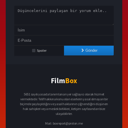
Spoiler
Gönder
Film
Box
5651 sayılı yasada tanımlanan yer sağlayıcı olarak hizmet
vermektedir. Telif hakkına konu olan eserlerin yasal olmayan bir
biçimde paylaşıldığını ve yasal haklarının çiğnendiğini düşünen
hak sahipleri veya meslek birlikleri, iletişim sayfasından bize
ulaşabilirler.
Mail :
boxreport@proton.me