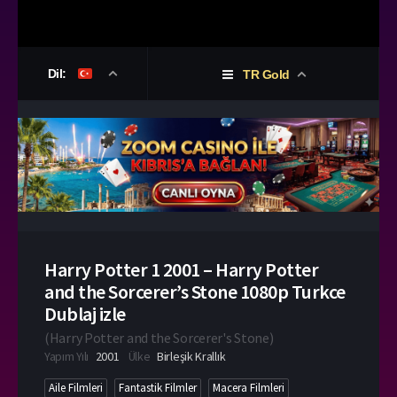
Dil:
TR Gold
Harry Potter 1 2001 – Harry Potter
and the Sorcerer’s Stone 1080p Turkce
Dublaj izle
(
Harry Potter and the Sorcerer's Stone
)
Yapım Yılı
2001
Ülke
Birleşik Krallık
Aile Filmleri
Fantastik Filmler
Macera Filmleri