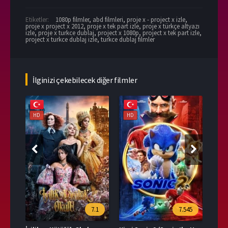
Etiketler:
1080p filmler
,
abd filmleri
,
proje x - project x izle
,
proje x project x 2012
,
proje x tek part izle
,
proje x türkçe altyazı
izle
,
proje x turkce dublaj
,
project x 1080p
,
project x tek part izle
,
project x turkce dublaj izle
,
turkce dublaj filmler
İlginizi çekebilecek diğer filmler
HD
HD
HD
76
7.1
7.545