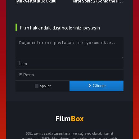
İyilik ve Kötülük Okulu
Kirpi Sonic 2 (Sonic the Hedgehog 2)
Boş 
Film hakkındaki düşüncelerinizi paylaşın
Spoiler
Gönder
Film
Box
5651 sayılı yasada tanımlanan yer sağlayıcı olarak hizmet
vermektedir. Telif hakkına konu olan eserlerin yasal olmayan bir