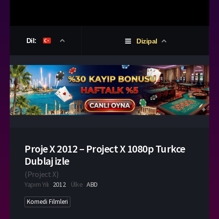
Dil:
Dizipal
Proje X 2012 – Project X 1080p Turkce
Dublaj izle
(
Project X
)
Yapım Yılı
2012
Ülke
ABD
Komedi Filmleri