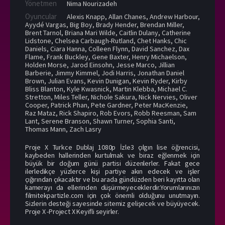
Yönetmen
Nima Nourizadeh
Oyuncular
Alexis Knapp
,
Allan Chanes
,
Andrew Harbour
,
Ayydé Vargas
,
Big Boy
,
Brady Hender
,
Brendan Miller
,
Brent Tarnol
,
Briana Mari Wilde
,
Caitlin Dulany
,
Catherine
Lidstone
,
Chelsea Carbaugh-Rutland
,
Chet Hanks
,
Chic
Daniels
,
Ciara Hanna
,
Colleen Flynn
,
David Sanchez
,
Dax
Flame
,
Frank Buckley
,
Gene Baxter
,
Henry Michaelson
,
Holden Morse
,
Jarod Einsohn
,
Jesse Marco
,
Jillian
Barberie
,
Jimmy Kimmel
,
Jodi Harris
,
Jonathan Daniel
Brown
,
Julian Evans
,
Kevin Dunigan
,
Kevin Ryder
,
Kirby
Bliss Blanton
,
Kyle Kwasnick
,
Martin Klebba
,
Michael C.
Stretton
,
Miles Teller
,
Nichole Sakura
,
Nick Nervies
,
Oliver
Cooper
,
Patrick Phan
,
Pete Gardner
,
Peter MacKenzie
,
Raz Mataz
,
Rick Shapiro
,
Rob Evors
,
Robb Reesman
,
Sam
Lant
,
Serene Branson
,
Shawn Turner
,
Sophia Santi
,
Thomas Mann
,
Zach Lasry
Proje X Turkce Dublaj 1080p İzle3 çılgın lise öğrencisi,
kaybeden hallerinden kurtulmak ve biraz eğlenmek için
büyük bir doğum günü partisi düzenlerler. Fakat gece
ilerledikçe yüzlerce kişi partiye akın edecek ve işler
çığırından çıkacaktır ve bu arada gündüzden beri kayıtta olan
kamerayı da ellerinden düşürmeyeceklerdir.Yorumlarınızın
filmitekpartizle.com için çok önemli olduğunu unutmayın.
Sizlerin desteği sayesinde sitemiz gelişecek ve büyüyecek.
Proje X -Project X Keyifli seyirler.