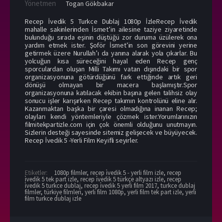
Yönetmen
Togan Gökbakar
Recep İvedik 5 Turkce Dublaj 1080p İzleRecep İvedik
mahalle sakinlerinden İsmet’in ailesine taziye ziyaretinde
bulunduğu sırada eşinin düştüğü zor duruma üzülerek ona
yardım etmek ister. Şoför İsmet’in son görevini yerine
getirmek üzere Nurullah’ı da yanına alarak yola çıkarlar. Bu
yolcuğun kısa süreceğini hayal eden Recep genç
sporculardan oluşan Milli Takımı vatan dışındaki bir spor
organizasyonuna götürdüğünü fark ettiğinde artık geri
dönüşü olmayan bir macera başlamıştır.Spor
organizasyonuna katılacak ekibin başına gelen talihsiz olay
sonucu işler karışırken Recep takımın kontrolünü eline alır.
Kazanmaktan başka bir çaresi olmadığına inanan Recep;
olayları kendi yöntemleriyle çözmek ister.Yorumlarınızın
filmitekpartizle.com için çok önemli olduğunu unutmayın.
Sizlerin desteği sayesinde sitemiz gelişecek ve büyüyecek.
Recep İvedik 5 -Yerli Film Keyifli seyirler.
Etiketler:
1080p filmler
,
recep i̇vedik 5 - yerli film izle
,
recep
i̇vedik 5 tek part izle
,
recep i̇vedik 5 türkçe altyazı izle
,
recep
i̇vedik 5 turkce dublaj
,
recep i̇vedik 5 yerli film 2017
,
turkce dublaj
filmler
,
türkiye filmleri
,
yerli film 1080p
,
yerli film tek part izle
,
yerli
film turkce dublaj izle