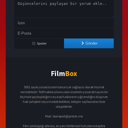
Spoiler
Gönder
Film
Box
5651 sayılı yasada tanımlanan yer sağlayıcı olarak hizmet
vermektedir. Telif hakkına konu olan eserlerin yasal olmayan bir
biçimde paylaşıldığını ve yasal haklarının çiğnendiğini düşünen
hak sahipleri veya meslek birlikleri, iletişim sayfasından bize
ulaşabilirler.
Mail :
boxreport@proton.me
Film izle başlığı altında, en yeni hit filmleri Full izleme keyfini