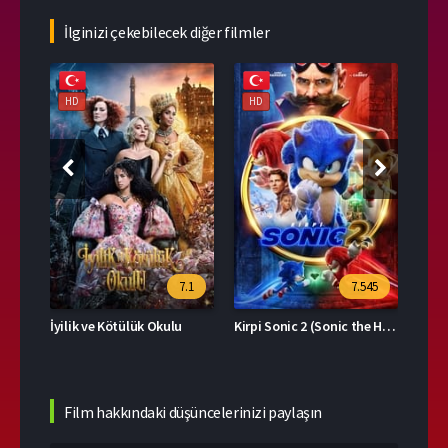
İlginizi çekebilecek diğer filmler
HD
HD
HD
76
7.1
7.545
İyilik ve Kötülük Okulu
Kirpi Sonic 2 (Sonic the Hedgehog 2)
Boş 
Film hakkındaki düşüncelerinizi paylaşın