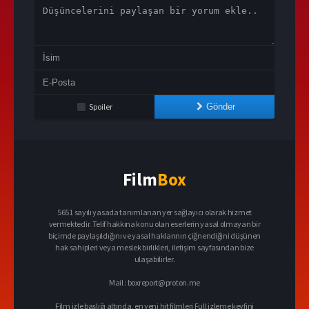
Spoiler
Gönder
Film
Box
5651 sayılı yasada tanımlanan yer sağlayıcı olarak hizmet
vermektedir. Telif hakkına konu olan eserlerin yasal olmayan bir
biçimde paylaşıldığını ve yasal haklarının çiğnendiğini düşünen
hak sahipleri veya meslek birlikleri, iletişim sayfasından bize
ulaşabilirler.
Mail :
boxreport@proton.me
Film izle başlığı altında, en yeni hit filmleri Full izleme keyfini