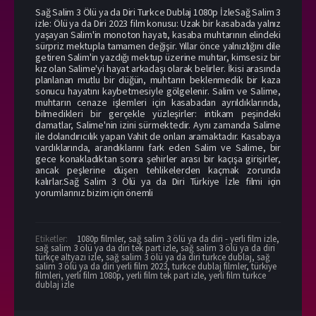
Sağ Salim 3 Ölü ya da Diri Turkce Dublaj 1080p İzleSağ Salim 3
izle: Ölü ya da Diri 2023 film konusu: Uzak bir kasabada yalnız
yaşayan Salim'in monoton hayatı, kasaba muhtarının elindeki
sürpriz mektupla tamamen değişir. Yıllar önce yalnızlığını dile
getiren Salim'in yazdığı mektup üzerine muhtar, kimsesiz bir
kız olan Salime'yi hayat arkadaşı olarak belirler. İkisi arasında
planlanan mutlu bir düğün, muhtarın beklenmedik bir kaza
sonucu hayatını kaybetmesiyle gölgelenir. Salim ve Salime,
muhtarın cenaze işlemleri için kasabadan ayrıldıklarında,
bilmedikleri bir gerçekle yüzleşirler: intikam peşindeki
damatlar, Salime'nin izini sürmektedir. Aynı zamanda Salime
ile dolandırıcılık yapan Vahit de onları aramaktadır. Kasabaya
vardıklarında, arandıklarını fark eden Salim ve Salime, bir
gece konakladıktan sonra şehirler arası bir kaçışa girişirler,
ancak peşlerine düşen tehlikelerden kaçmak zorunda
kalırlar.Sağ Salim 3 Ölü ya da Diri Türkiye İzle filmi için
yorumlarınız bizim için önemli
Etiketler:
1080p filmler
,
sağ salim 3 ölü ya da diri - yerli film izle
,
sağ salim 3 ölü ya da diri tek part izle
,
sağ salim 3 ölü ya da diri
türkçe altyazı izle
,
sağ salim 3 ölü ya da diri turkce dublaj
,
sağ
salim 3 ölü ya da diri yerli film 2023
,
turkce dublaj filmler
,
türkiye
filmleri
,
yerli film 1080p
,
yerli film tek part izle
,
yerli film turkce
dublaj izle