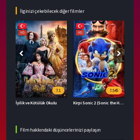
İlginizi çekebilecek diğer filmler
HD
HD
HD
76
7.1
7.545
İyilik ve Kötülük Okulu
Kirpi Sonic 2 (Sonic the Hedgehog 2)
Boş 
Film hakkındaki düşüncelerinizi paylaşın